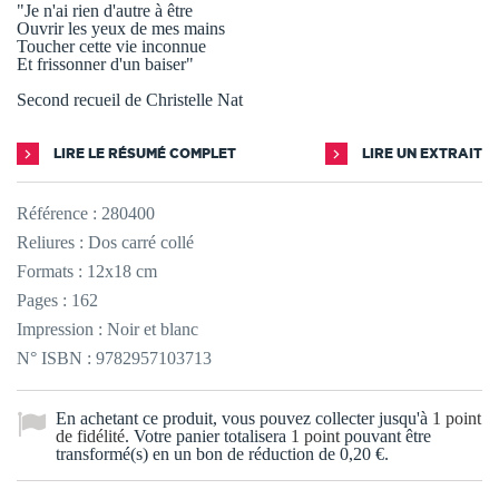
"Je n'ai rien d'autre à être
Ouvrir les yeux de mes mains
Toucher cette vie inconnue
Et frissonner d'un baiser"
Second recueil de Christelle Nat
LIRE LE RÉSUMÉ COMPLET
LIRE UN EXTRAIT
Référence :
280400
Reliures : Dos carré collé
Formats : 12x18 cm
Pages : 162
Impression : Noir et blanc
N° ISBN : 9782957103713
En achetant ce produit, vous pouvez collecter jusqu'à
1
point
de fidélité
. Votre panier totalisera
1
point
pouvant être
transformé(s) en un bon de réduction de
0,20 €
.