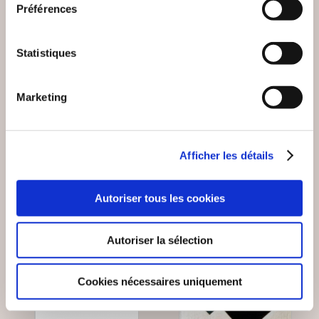
Jérôme Zenastral
DESPAROIR Célina
Préférences
ENTRE
LES ASTÉROÏDES EN
PERFORMANCE ET
ASTROLOGIE
Statistiques
LÂCHER-PRISE
Epanouissement personnel
Epanouissement personnel
Marketing
14€50
13€00
Afficher les détails
Autoriser tous les cookies
Autoriser la sélection
Cookies nécessaires uniquement