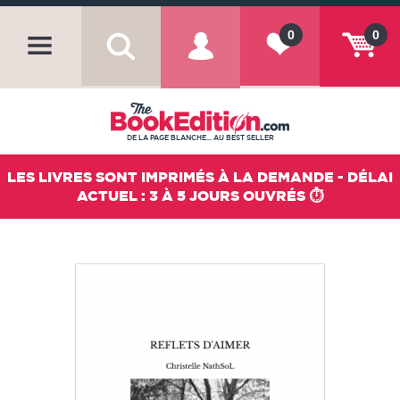
0
0
DE LA PAGE BLANCHE... AU BEST SELLER
LES LIVRES SONT IMPRIMÉS À LA DEMANDE - DÉLAI
ACTUEL : 3 À 5 JOURS OUVRÉS ⏱️