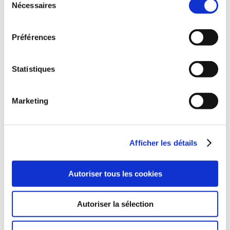
Nécessaires
du
consentement
Préférences
(0 avis)
(0 avis)
Statistiques
jean-claude-émile-perrin
jean claude émile perrin
LA VIA FRANCIGENA
ALBERT & ANTOINE
DIX JOURS EN
Marketing
CHEMIN
Nouvelles d'aventure
Romans
Afficher les détails
6€00
18€00
Autoriser tous les cookies
Autoriser la sélection