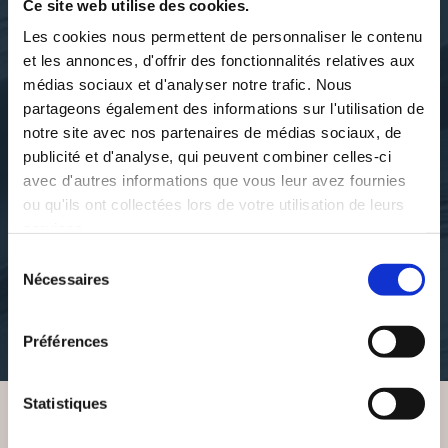
Ce site web utilise des cookies.
Les cookies nous permettent de personnaliser le contenu
et les annonces, d'offrir des fonctionnalités relatives aux
médias sociaux et d'analyser notre trafic. Nous
partageons également des informations sur l'utilisation de
notre site avec nos partenaires de médias sociaux, de
publicité et d'analyse, qui peuvent combiner celles-ci
avec d'autres informations que vous leur avez fournies
ou qu'ils ont collectées lors de votre utilisation de leurs
jean claude émile perrin
jean-claude-émile-perrin
services.
ALBERT & ANTOINE
BÉHOUILLE
Sélection
Nécessaires
du
romans
polars
consentement
18€00
16€00
Préférences
Statistiques