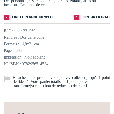
Des personnages se rencontrent, parents, enfants, amis ou
inconnus. Le temps de ce
LIRE LE RÉSUMÉ COMPLET
LIRE UN EXTRAIT
Référence :
231069
Reliures : Dos carré collé
Formats : 14,8x21 cm
Pages : 272
Impression : Noir et blanc
N° ISBN : 9782956514534
En achetant ce produit, vous pouvez collecter jusqu'à
1
point
de fidélité
. Votre panier totalisera
1
point
pouvant être
transformé(s) en un bon de réduction de
0,20 €
.