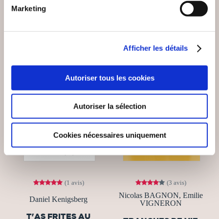
VOUS AIMEREZ AUSSI
Marketing
Afficher les détails
Autoriser tous les cookies
Autoriser la sélection
Cookies nécessaires uniquement
(1 avis)
(3 avis)
Nicolas BAGNON, Emilie
Daniel Kenigsberg
VIGNERON
T'AS FRITES AU