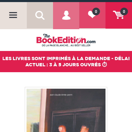
0
0
DE LA PAGE BLANCHE... AU BEST SELLER
LES LIVRES SONT IMPRIMÉS À LA DEMANDE - DÉLAI
ACTUEL : 3 À 5 JOURS OUVRÉS ⏱️