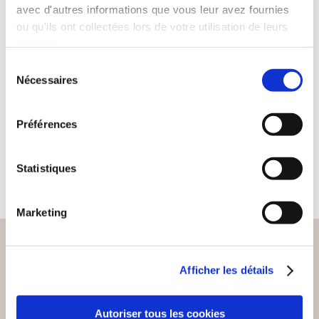
avec d'autres informations que vous leur avez fournies
ou qu'ils ont collectées lors de votre utilisation de leurs
(1 avis)
services.
Caroline Nevot
Sélection
Nécessaires
du
MINCIR FACILEMENT
consentement
Forme & beauté
Préférences
9€50
Statistiques
Marketing
Afficher les détails
PAIEMENT SÉCURISÉ
Remises quantités jusqu'à -42%
Autoriser tous les cookies