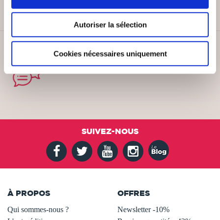
Autoriser la sélection
SERVICE CLIENT
Cookies nécessaires uniquement
Lundi au vendredi, 10-12h / 14-16h
SUIVEZ-NOUS
À PROPOS
OFFRES
Qui sommes-nous ?
Newsletter -10%