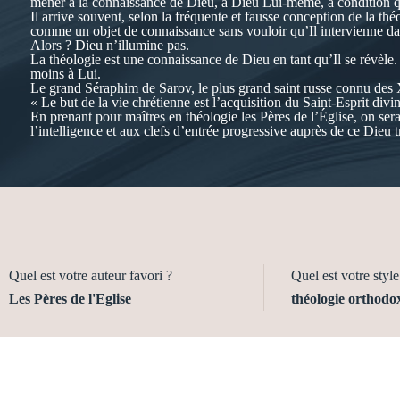
mener à la connaissance de Dieu, à Dieu Lui-même, à condition q
Il arrive souvent, selon la fréquente et fausse conception de la 
comme un objet de connaissance sans vouloir qu’Il intervienne d
Alors ? Dieu n’illumine pas.
La théologie est une connaissance de Dieu en tant qu’Il se révèle. 
moins à Lui.
Le grand Séraphim de Sarov, le plus grand saint russe connu des
« Le but de la vie chrétienne est l’acquisition du Saint-Esprit divin
En prenant pour maîtres en théologie les Pères de l’Église, on sera
l’intelligence et aux clefs d’entrée progressive auprès de ce Dieu t
Quel est votre auteur favori ?
Quel est votre style 
Les Pères de l'Eglise
théologie orthodo