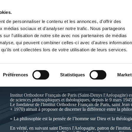
okies.
PUBLIER UN LIVRE
LIBRAIRIE
t de personnaliser le contenu et les annonces, d'offrir des
aux médias sociaux et d'analyser notre trafic. Nous partageons
 sur l'utilisation de notre site avec nos partenaires de médias
'analyse, qui peuvent combiner celles-ci avec d'autres informatio
qu'ils ont collectées lors de votre utilisation de leurs services.
INSTITUT ORTHODOXE FRANÇA
Préférences
Statistiques
Market
Site de l'auteur :
http://www.institut-de-theologie.fr
Institut Orthodoxe Français de Paris (Saint-Denys l'Aréopagite) es
de sciences philosophiques et théologiques, depuis le 9 mars 1945
Le fondateur de l'Institut Orthodoxe Français de Paris, saint Jea
+ 1970) aimait à proposer de discerner la différence entre la philo
« La philosophie est la pensée de l’homme sur Dieu et la théolog
En vérité, en suivant saint Denys l'Aréopagite, patron de l'institu