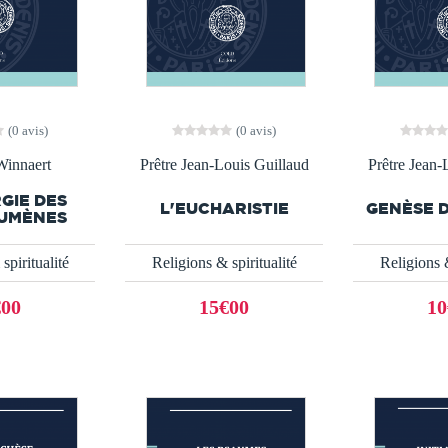
(0 avis)
(0 avis)
innaert
Prêtre Jean-Louis Guillaud
Prêtre Jean-
RGIE DES
L'EUCHARISTIE
GENÈSE D
UMÈNES
spiritualité
Religions & spiritualité
Religions &
€00
15€00
10