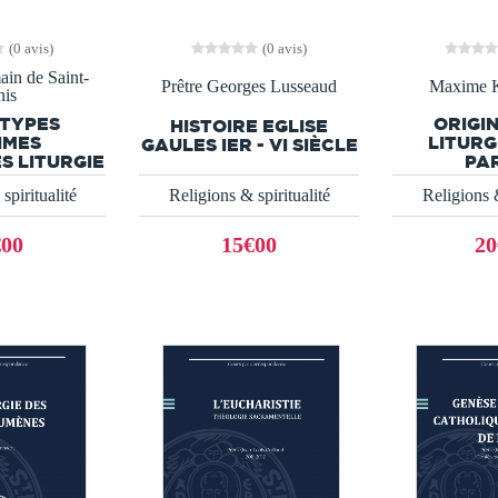
(0 avis)
(0 avis)
in de Saint-
Prêtre Georges Lusseaud
Maxime 
is
TYPES
ORIGIN
HISTOIRE EGLISE
HMES
LITURG
GAULES IER - VI SIÈCLE
S LITURGIE
PAR
spiritualité
Religions & spiritualité
Religions &
€00
15€00
20