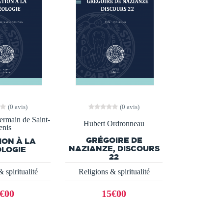
(0 avis)
(0 avis)
rmain de Saint-
Hubert Ordronneau
enis
GRÉGOIRE DE
ION À LA
NAZIANZE, DISCOURS
LOGIE
22
 spiritualité
Religions & spiritualité
€00
15€00