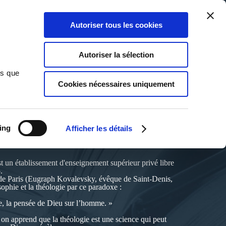
Qui sommes-nous ?
Nous contacter
Blog
Aide
0
0
Autoriser tous les cookies
Rechercher
Connexion
Ma liste
Panier
Autoriser la sélection
ns que
Cookies nécessaires uniquement
IS DE PARIS
ing
Afficher les détails
t un établissement d'enseignement supérieur privé libre
.
n de Paris (Eugraph Kovalevsky, évêque de Saint-Denis,
sophie et la théologie par ce paradoxe :
ie, la pensée de Dieu sur l’homme. »
t, on apprend que la théologie est une science qui peut