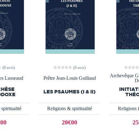
(0 avis)
(0 avis)
Archevêque Ge
es Lusseaud
Prêtre Jean-Louis Guillaud
D
CHÈSE
INITIAT
LES PSAUMES (I & II)
ODOXE
THÉO
spiritualité
Religions & spiritualité
Religions &
€00
20€00
25