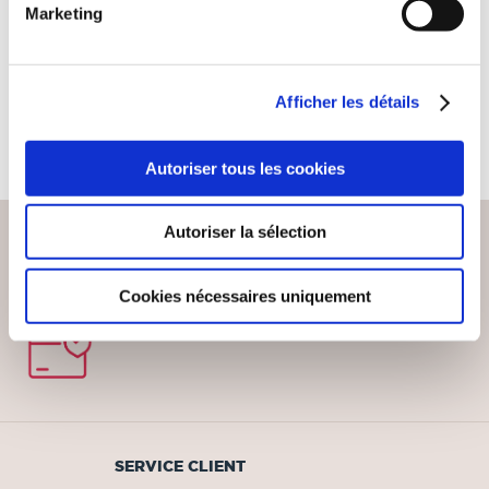
Marketing
Littérature humoristique
14€90
Afficher les détails
Autoriser tous les cookies
Autoriser la sélection
Cookies nécessaires uniquement
PAIEMENT SÉCURISÉ
Remises quantités jusqu'à -42%
SERVICE CLIENT