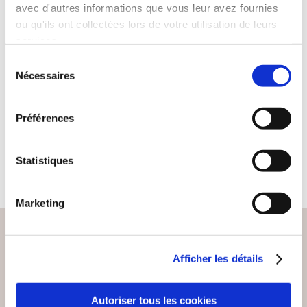
avec d'autres informations que vous leur avez fournies
ou qu'ils ont collectées lors de votre utilisation de leurs
(0 avis)
(0 avis)
services.
Annik Reymond
Annik Reymond
Sélection
ANNIK REYMOND
ANNIK REYMOND
Nécessaires
du
PEINTURES
PEINTURES/DESSINS
/DESSINS 11-14
07-10
consentement
Arts graphiques
Arts graphiques
Préférences
15€00
15€00
Statistiques
Marketing
Afficher les détails
PAIEMENT SÉCURISÉ
Remises quantités jusqu'à -42%
Autoriser tous les cookies