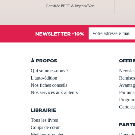
Certifiée PEFC & Imprim’Vert
NEWSLETTER -10%
À PROPOS
OFFR
Qui sommes-nous ?
Newslet
L'auto-édition
Remises
Nos fiches conseils
Avantage
Nos services aux auteurs
Parraina
.
Programm
Carte c
LIBRAIRIE
.
Tous les livres
PART
Coups de cœur
Meilleures ventes
Devenir 