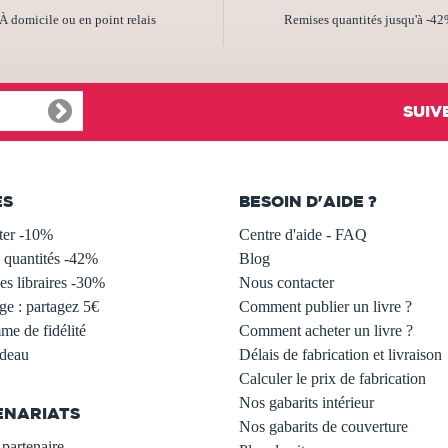
À domicile ou en point relais
Remises quantités jusqu'à -4
SUIV
ES
BESOIN D'AIDE ?
ter -10%
Centre d'aide - FAQ
 quantités -42%
Blog
s libraires -30%
Nous contacter
ge : partagez 5€
Comment publier un livre ?
e de fidélité
Comment acheter un livre ?
adeau
Délais de fabrication et livraison
Calculer le prix de fabrication
Nos gabarits intérieur
ENARIATS
Nos gabarits de couverture
partenaire