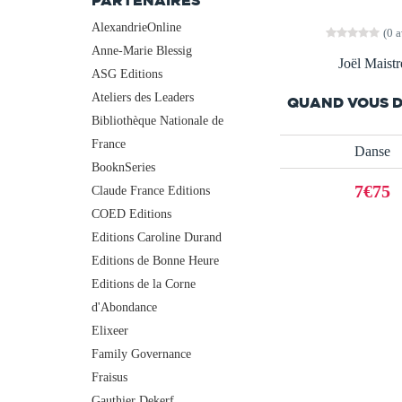
PARTENAIRES
AlexandrieOnline
(0 a
Anne-Marie Blessig
Joël Maistr
ASG Editions
Ateliers des Leaders
QUAND VOUS D
Bibliothèque Nationale de
France
Danse
BooknSeries
7€75
Claude France Editions
COED Editions
Editions Caroline Durand
Editions de Bonne Heure
Editions de la Corne
d'Abondance
Elixeer
Family Governance
Fraisus
Gauthier Dekerf