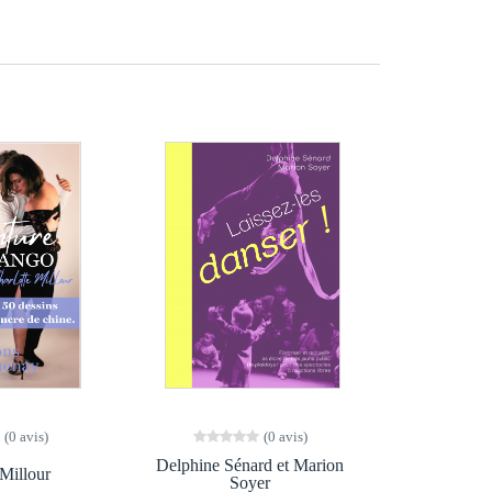
(0 avis)
(0 avis)
Delphine Sénard et Marion
 Millour
Soyer