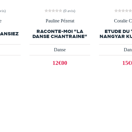
vis)
(0 avis)
e
Pauline Pézerat
Coralie C
RACONTE-MOI "LA
ETUDE DU
ANSIEZ
DANSE CHANTRAINE"
NANGYAR KU
Danse
Dan
12€00
15€