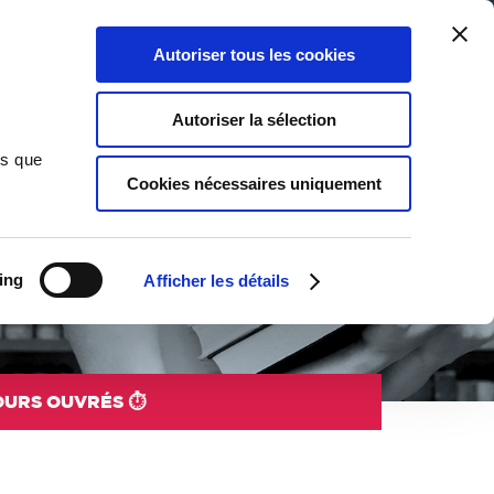
Qui sommes-nous ?
Nous contacter
Blog
Aide
0
0
Autoriser tous les cookies
Rechercher
Connexion
Ma liste
Panier
Autoriser la sélection
ns que
Cookies nécessaires uniquement
 retracent l’histoire de cet art millénaire, de la danse
ing
Afficher les détails
uvement : biographies de danseurs, ét...
JOURS OUVRÉS ⏱️