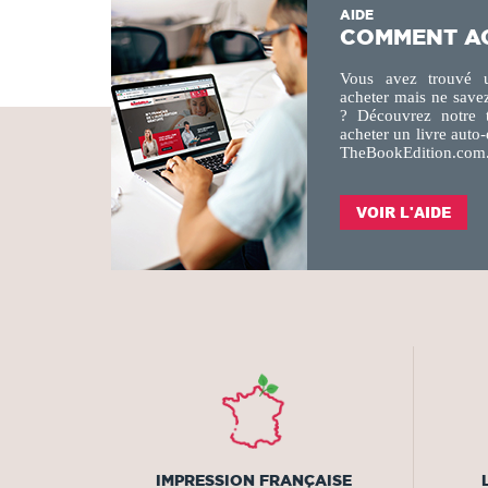
AIDE
COMMENT AC
Vous avez trouvé u
acheter mais ne sav
? Découvrez notre 
acheter un livre auto-
TheBookEdition.com
VOIR L'AIDE
IMPRESSION FRANÇAISE