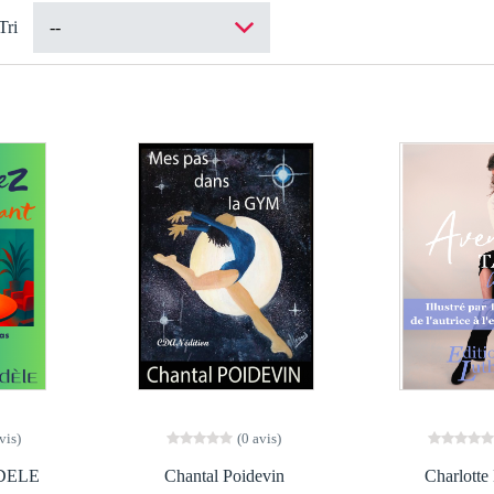
Tri
vis)
(0 avis)
DELE
Chantal Poidevin
Charlotte