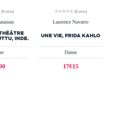
(0 avis)
(0 avis)
asassas
Laurence Navarro
 THÉÂTRE
UNE VIE, FRIDA KAHLO
TTU, INDE.
se
Danse
00
17€15