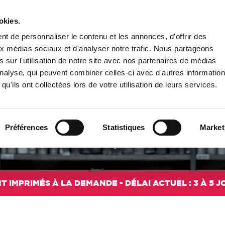
okies.
PUBLIER UN LIVRE
LIBRAIRIE
t de personnaliser le contenu et les annonces, d'offrir des
aux médias sociaux et d'analyser notre trafic. Nous partageons
 sur l'utilisation de notre site avec nos partenaires de médias
'analyse, qui peuvent combiner celles-ci avec d'autres informatio
qu'ils ont collectées lors de votre utilisation de leurs services.
DANSE
ots pour exprimer l’émotion à l’état pur. Les ouvrages de cette rubrique
Préférences
Statistiques
Market
le jazz ou les danses du monde. Les auteurs partagent leur passion du mo
Voir plus
T IMPRIMÉS À LA DEMANDE - DÉLAI ACTUEL : 3 À 5 