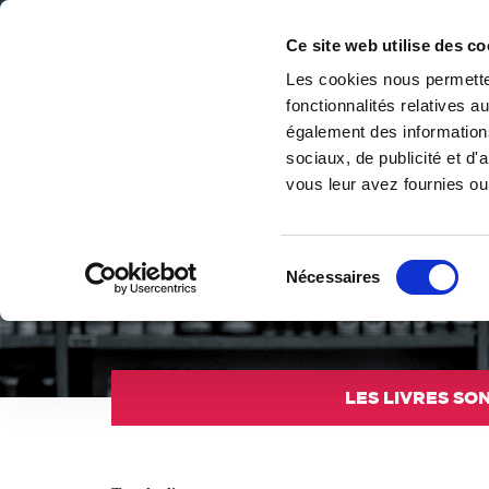
Ce site web utilise des co
Les cookies nous permetten
fonctionnalités relatives 
DE LA PAGE BLANCHE... AU BEST SELLER
également des informations
Accueil
/
Tous les livres
/
Culture & société
/
Danse
sociaux, de publicité et d
vous leur avez fournies ou 
Sélection
Langage du corps et de l’âme, la danse transcende les m
Nécessaires
du
classique au hip-hop, en passant par le contemporain, 
consentement
LES LIVRES SON