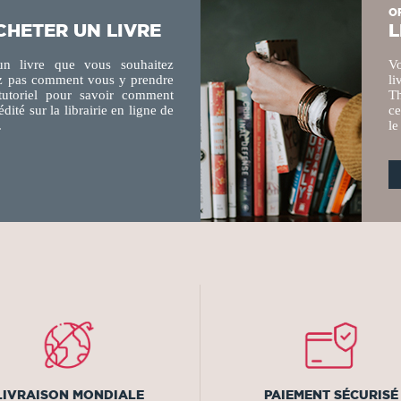
O
HETER UN LIVRE
L
n livre que vous souhaitez
Vo
ez pas comment vous y prendre
li
tutoriel pour savoir comment
Th
édité sur la
librairie en ligne
de
ce
.
le
LIVRAISON MONDIALE
PAIEMENT SÉCURISÉ