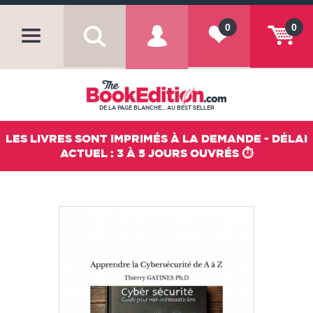
0
0
DE LA PAGE BLANCHE... AU BEST SELLER
LES LIVRES SONT IMPRIMÉS À LA DEMANDE - DÉLAI
ACTUEL : 3 À 5 JOURS OUVRÉS ⏱️