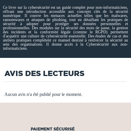
Ce livre sur la cybersécurité est un guide complet pour non-informaticiens,
offrant une introduction accessible aux concepts clés de la sécurité
numérique. Il couvre les menaces actuelles telles que les malwares,
ransomwares et attaques de phishing, tout en détaillant les pratiques de
sécurité à adopter pour protéger ses données personnelles et
professionnelles. Des modules sur la sécurité des mots de passe, la gestion
des incidents et la conformité légale (comme le RGPD) permettent
d'acquérir une culture de cybersécurité essentielle. Des études de cas et des
ateliers pratiques complètent ce manuel destiné à renforcer la sécurité au
sein des organisations. Il donne accès à la Cybersécurité aux non-
informaticiens.
AVIS DES LECTEURS
Aucun avis n'a été publié pour le moment.
PAIEMENT SÉCURISÉ