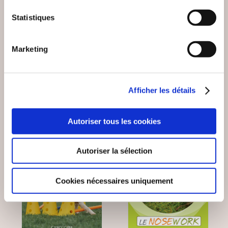
JUSTE UN COACH DE
YOG'AGENDA - 365
Statistiques
BASKETBALL TOME2
JOURS DE YOGA
Marketing
Sports
Sports
29€00
29€90
Afficher les détails
Autoriser tous les cookies
Coup de
coeur
Autoriser la sélection
Cookies nécessaires uniquement