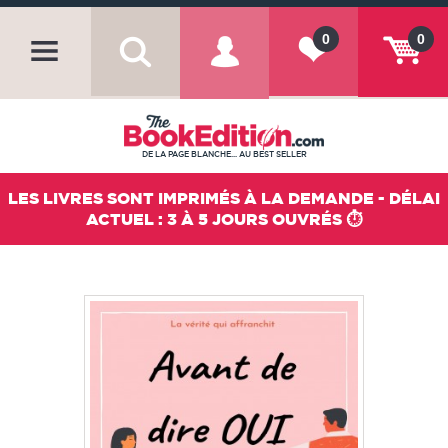
0
0
DE LA PAGE BLANCHE... AU BEST SELLER
LES LIVRES SONT IMPRIMÉS À LA DEMANDE - DÉLAI
ACTUEL : 3 À 5 JOURS OUVRÉS ⏱️