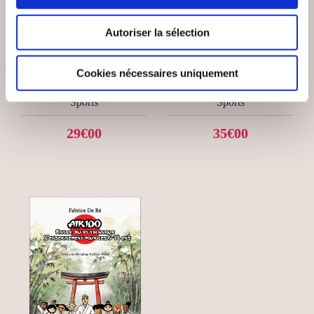
(9 avis)
(2 avis)
Autoriser la sélection
CYNOTOPIA
Laure Hanouna
OBJECTIF
MON CHIEN A DU
CAVALETTI
NEZ!
Cookies nécessaires uniquement
Sports
Sports
29€00
35€00