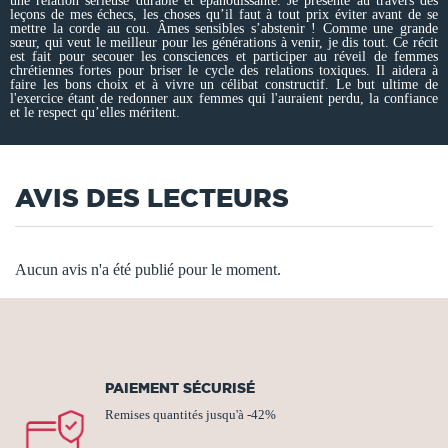
une relation sérieuse durable et épanouissante. Je présente au travers des
leçons de mes échecs, les choses qu’il faut à tout prix éviter avant de se
mettre la corde au cou. Âmes sensibles s’abstenir ! Comme une grande
sœur, qui veut le meilleur pour les générations à venir, je dis tout. Ce récit
est fait pour secouer les consciences et participer au réveil de femmes
chrétiennes fortes pour briser le cycle des relations toxiques. Il aidera à
faire les bons choix et à vivre un célibat constructif. Le but ultime de
l'exercice étant de redonner aux femmes qui l'auraient perdu, la confiance
et le respect qu’elles méritent.
AVIS DES LECTEURS
Aucun avis n'a été publié pour le moment.
PAIEMENT SÉCURISÉ
Remises quantités jusqu'à -42%