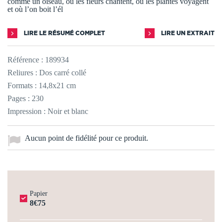
comme un oiseau, où les fleurs chantent, où les plantes voyagent
et où l’on boit l’él
LIRE LE RÉSUMÉ COMPLET
LIRE UN EXTRAIT
Référence :
189934
Reliures : Dos carré collé
Formats : 14,8x21 cm
Pages : 230
Impression : Noir et blanc
Aucun point de fidélité pour ce produit.
Papier
8€75