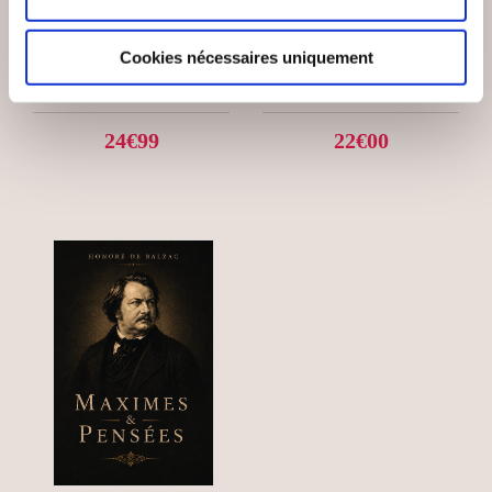
JE NE SUIS PAS
LES BARONS
GRATUITE POUR DES
VOLEURS DU
Cookies nécessaires uniquement
PLANS
NOUVEL ORDRE MON
Essais sociétaux
Essais sociétaux
24€99
22€00