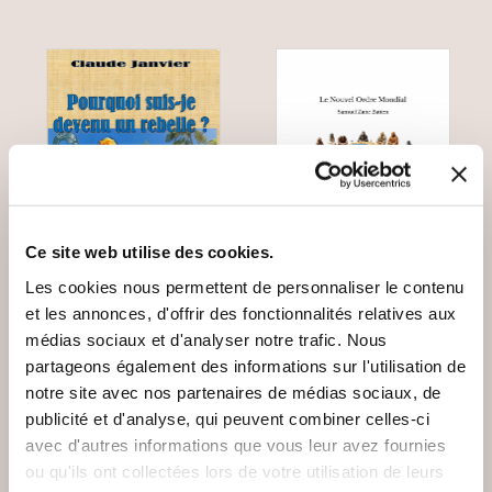
Ce site web utilise des cookies.
Les cookies nous permettent de personnaliser le contenu
et les annonces, d'offrir des fonctionnalités relatives aux
médias sociaux et d'analyser notre trafic. Nous
(0 avis)
(0 avis)
partageons également des informations sur l'utilisation de
Claude Janvier
Samuel Zane Batten
notre site avec nos partenaires de médias sociaux, de
POURQUOI SUIS-JE
LE NOUVEL ORDRE
publicité et d'analyse, qui peuvent combiner celles-ci
DEVENU UN
MONDIAL
avec d'autres informations que vous leur avez fournies
REBELLE ?
ou qu'ils ont collectées lors de votre utilisation de leurs
Essais sociétaux
Essais sociétaux