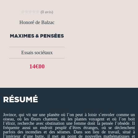
(0 avis)
Honoré de Balzac
MAXIMES & PENSÉES
Essais sociétaux
14€00
RÉSUMÉ
Jovince, qui vit sur une planète où l’on peut à loisir s’envoler comme un
oiseau, où les fleurs chantent, où les plantes voyagent et où l’on boit
l’élixir, recherche avec obstination une femme dont la pensée l’obsède. Il
fréquente aussi un endroit peuplé d’êtres étranges, où se déclenchent
parfois des incendies et des séismes. Dans son lieu de travail, situé à
l’intérieur d’une butte, il met au point de nouvelles mathématiques et