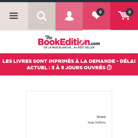
0
0
DE LA PAGE BLANCHE... AU BEST SELLER
LES LIVRES SONT IMPRIMÉS À LA DEMANDE - DÉLAI
ACTUEL : 3 À 5 JOURS OUVRÉS ⏱️