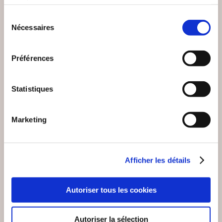
services.
Sélection
15€00
13€90
Nécessaires
du
consentement
Préférences
NEW
Statistiques
Marketing
Afficher les détails
Autoriser tous les cookies
(0 avis)
(0 avis)
CHRISTELLE
Philippe BROQUERE-
MUNGANGA
Manuel SANCHEZ
Autoriser la sélection