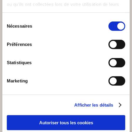
LINA ET UBBLE
ou qu'ils ont collectées lors de votre utilisation de leurs
LE CAHIER DE JOEY
APPRENNENT LES
services.
RÈGLES
Sélection
De 3 à 7 ans
De 3 à 7 ans
Nécessaires
du
consentement
9€92
12€00
Préférences
Statistiques
Marketing
Afficher les détails
Autoriser tous les cookies