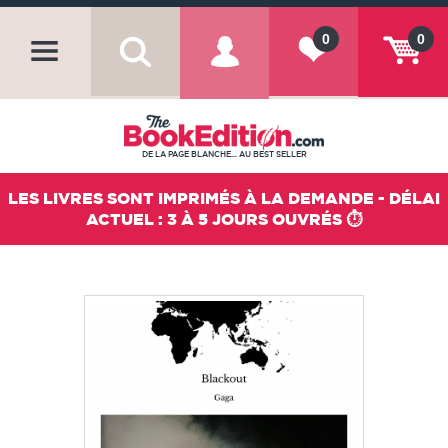
0
0
DE LA PAGE BLANCHE... AU BEST SELLER
LES LIVRES SONT IMPRIMÉS À LA DEMANDE - DÉLAI
ACTUEL : 3 À 5 JOURS OUVRÉS ⏱️