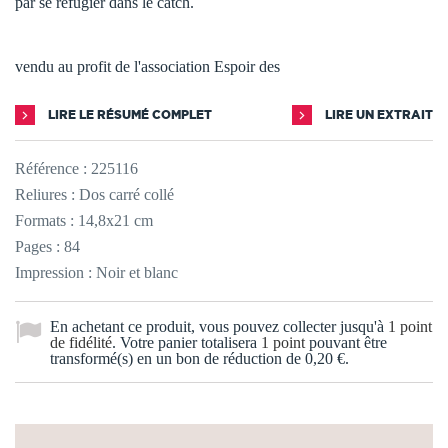
par se réfugier dans le catch.
vendu au profit de l'association Espoir des
LIRE LE RÉSUMÉ COMPLET
LIRE UN EXTRAIT
Référence :
225116
Reliures : Dos carré collé
Formats : 14,8x21 cm
Pages : 84
Impression : Noir et blanc
En achetant ce produit, vous pouvez collecter jusqu'à
1
point
de fidélité
. Votre panier totalisera
1
point
pouvant être
transformé(s) en un bon de réduction de
0,20 €
.