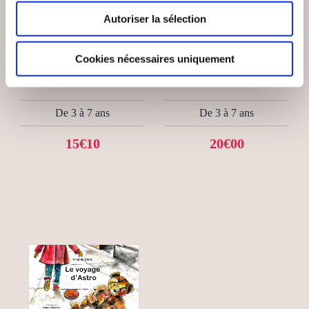
Autoriser la sélection
(0 avis)
(0 avis)
Sophie Lottmann-Miot
Christophe Gendry
Cookies nécessaires uniquement
LE PETIT CHAPERON
STUKI - LE MONDE À
RRR!...
LA FENETRE
De 3 à 7 ans
De 3 à 7 ans
15€10
20€00