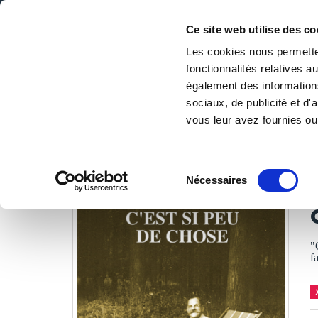
Ce site web utilise des co
Les cookies nous permetten
fonctionnalités relatives 
DE LA PAGE BLANCHE... AU BEST SELLER
également des informations
Accueil
/
Tous les livres
/
Littérature
/
Biographie
/
C'ES
sociaux, de publicité et d
vous leur avez fournies ou 
LES LIVRES SON
Sélection
Nécessaires
du
S
consentement
"
f