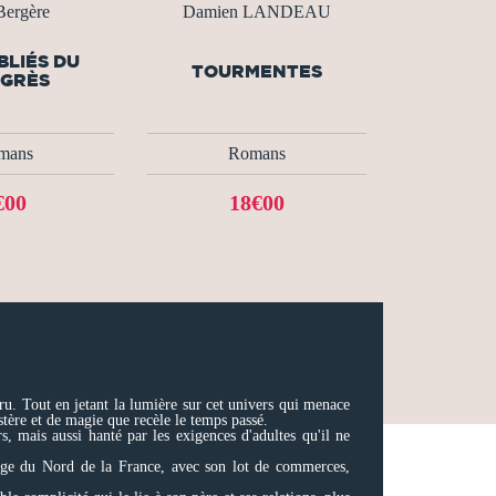
Bergère
Damien LANDEAU
BLIÉS DU
TOURMENTES
GRÈS
mans
Romans
€00
18€00
aru. Tout en jetant la lumière sur cet univers qui menace
ystère et de magie que recèle le temps passé.
s, mais aussi hanté par les exigences d'adultes qu'il ne
illage du Nord de la France, avec son lot de commerces,