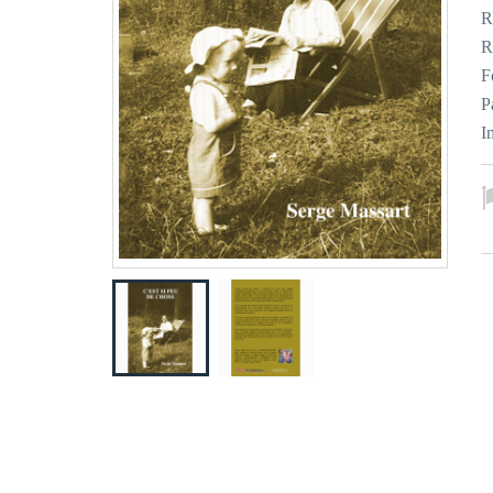
R
R
F
P
I