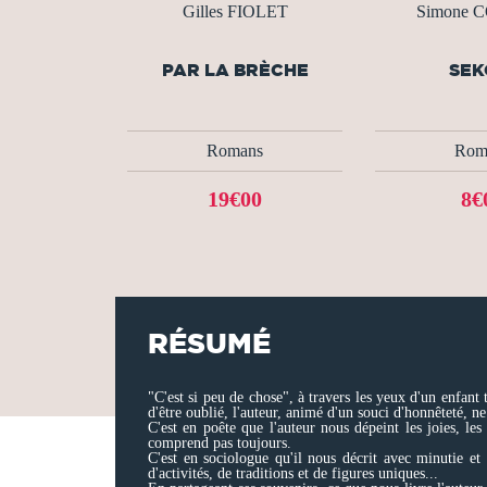
Gilles FIOLET
Simone 
PAR LA BRÈCHE
SEK
Romans
Rom
19€00
8€
RÉSUMÉ
"C'est si peu de chose", à travers les yeux d'un enfant
d'être oublié, l'auteur, animé d'un souci d'honnêteté, n
C'est en poête que l'auteur nous dépeint les joies, les
comprend pas toujours.
C'est en sociologue qu'il nous décrit avec minutie et
d'activités, de traditions et de figures uniques...