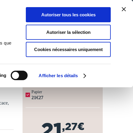
Qui sommes-nous ?
Nous contacter
Blog
Aide
0
0
Autoriser tous les cookies
Rechercher
Connexion
Ma liste
Panier
Autoriser la sélection
ns que
Cookies nécessaires uniquement
JOURS OUVRÉS ⏱️
ing
Afficher les détails
Papier
21€27
cace,
21
,27€