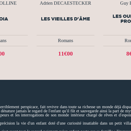
COLLINE
Adrien DECAESTECKER
Guy 
LES OU
OIA
LES VIEILLES D'ÂME
PRO
ans
Romans
Ro
00
11€00
8
 terriblement perspicace, fait revivre dans toute sa richesse un monde déjà disp
e dénature jamais le regard de l'enfant qu'il fût et sauvegarde ainsi la part de m
 peurs et les interrogations de son monde intérieur chargé de rêves et d'espoir
 précision la vie d'un enfant doté d'une curiosité insatiable dans un petit v