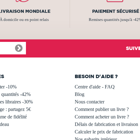
LIVRAISON MONDIALE
PAIEMENT SÉCURISÉ
À domicile ou en point relais
Remises quantités jusqu'à -4
SUIV
ES
BESOIN D'AIDE ?
ter -10%
Centre d'aide - FAQ
 quantités -42%
Blog
s libraires -30%
Nous contacter
ge : partagez 5€
Comment publier un livre ?
e de fidélité
Comment acheter un livre ?
adeau
Délais de fabrication et livraison
Calculer le prix de fabrication
Nos gabarits intérieur