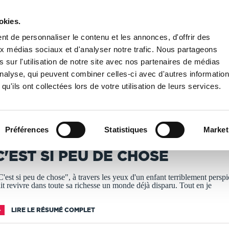
okies.
PUBLIER UN LIVRE
LIBRAIRIE
t de personnaliser le contenu et les annonces, d'offrir des
aux médias sociaux et d'analyser notre trafic. Nous partageons
 sur l'utilisation de notre site avec nos partenaires de médias
T SI PEU DE CHOSE
'analyse, qui peuvent combiner celles-ci avec d'autres informatio
qu'ils ont collectées lors de votre utilisation de leurs services.
T IMPRIMÉS À LA DEMANDE - DÉLAI ACTUEL : 3 À 5 
Préférences
Statistiques
Market
erge Massart
C'EST SI PEU DE CHOSE
C'est si peu de chose", à travers les yeux d'un enfant terriblement perspi
ait revivre dans toute sa richesse un monde déjà disparu. Tout en je
LIRE LE RÉSUMÉ COMPLET