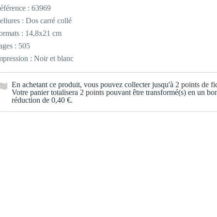
éférence :
63969
eliures : Dos carré collé
ormats : 14,8x21 cm
ages : 505
mpression : Noir et blanc
En achetant ce produit, vous pouvez collecter jusqu'à
2
points de fid
Votre panier totalisera
2
points
pouvant être transformé(s) en un bo
réduction de
0,40 €
.