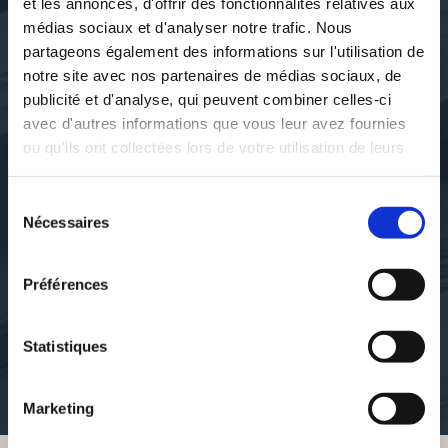
et les annonces, d'offrir des fonctionnalités relatives aux
médias sociaux et d'analyser notre trafic. Nous
partageons également des informations sur l'utilisation de
notre site avec nos partenaires de médias sociaux, de
publicité et d'analyse, qui peuvent combiner celles-ci
avec d'autres informations que vous leur avez fournies
ou qu'ils ont collectées lors de votre utilisation de leurs
services.
Sélection
Nécessaires
du
consentement
philippe LARUE
philippe LARUE
L'EGO DE
L'ÉGO DE
Préférences
L'ARCHITECTURE
L'ARCHITECTURE
Statistiques
arts-graphiques
architecture-et-decoration
30€00
25€30
Marketing