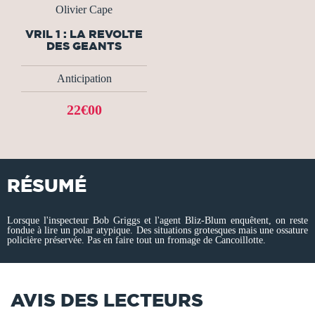
Olivier Cape
VRIL 1 : LA REVOLTE
DES GEANTS
Anticipation
22€00
RÉSUMÉ
Lorsque l'inspecteur Bob Griggs et l'agent Bliz-Blum enquêtent, on reste
fondue à lire un polar atypique. Des situations grotesques mais une ossature
policière préservée. Pas en faire tout un fromage de Cancoillotte.
AVIS DES LECTEURS