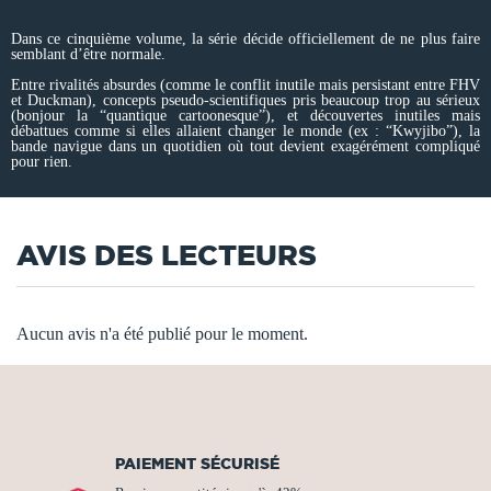
Dans ce cinquième volume, la série décide officiellement de ne plus faire
semblant d’être normale.
Entre rivalités absurdes (comme le conflit inutile mais persistant entre FHV
et Duckman), concepts pseudo-scientifiques pris beaucoup trop au sérieux
(bonjour la “quantique cartoonesque”), et découvertes inutiles mais
débattues comme si elles allaient changer le monde (ex : “Kwyjibo”), la
bande navigue dans un quotidien où tout devient exagérément compliqué
pour rien.
AVIS DES LECTEURS
Aucun avis n'a été publié pour le moment.
PAIEMENT SÉCURISÉ