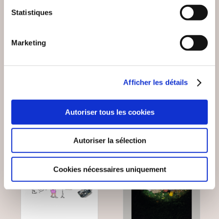
Gilles FIOLET
Patrick BENT
Statistiques
PAR LA BRÈCHE
JOCASTE 2.0
Marketing
Romans
Romans
19€00
13€00
Afficher les détails
Autoriser tous les cookies
Autoriser la sélection
Cookies nécessaires uniquement