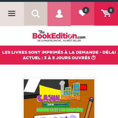
0
0
DE LA PAGE BLANCHE... AU BEST SELLER
LES LIVRES SONT IMPRIMÉS À LA DEMANDE - DÉLAI
ACTUEL : 3 À 5 JOURS OUVRÉS ⏱️