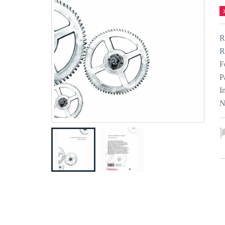
R
R
F
P
I
N