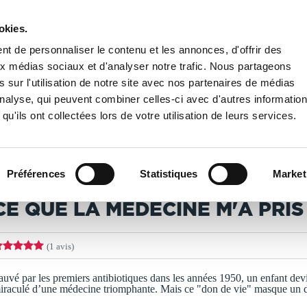
okies.
PUBLIER UN LIVRE
LIBRAIRIE
t de personnaliser le contenu et les annonces, d'offrir des
aux médias sociaux et d'analyser notre trafic. Nous partageons
 sur l'utilisation de notre site avec nos partenaires de médias
e que la médecine m'a pris
'analyse, qui peuvent combiner celles-ci avec d'autres informatio
qu'ils ont collectées lors de votre utilisation de leurs services.
T IMPRIMÉS À LA DEMANDE - DÉLAI ACTUEL : 3 À 5 
Préférences
Statistiques
Market
hristian Dechartres
CE QUE LA MÉDECINE M'A PRIS
(1 avis)
auvé par les premiers antibiotiques dans les années 1950, un enfant devi
iraculé d’une médecine triomphante. Mais ce "don de vie" masque un 