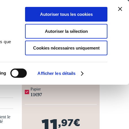
Qui sommes-nous ?
Nous contacter
Blog
Aide
0
0
Autoriser tous les cookies
Rechercher
Connexion
Ma liste
Panier
Autoriser la sélection
ns que
Cookies nécessaires uniquement
JOURS OUVRÉS ⏱️
ing
Afficher les détails
Papier
11€97
ent le
11
,97€
dé