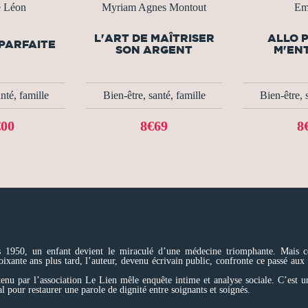
e Léon
Myriam Agnes Montout
Em
L'ART DE MAÎTRISER
ALLO P
 PARFAITE
SON ARGENT
M'EN
nté, famille
Bien-être, santé, famille
Bien-être, 
€00
8€69
8
es 1950, un enfant devient le miraculé d’une médecine triomphante. Mais 
Soixante ans plus tard, l’auteur, devenu écrivain public, confronte ce passé au
tenu par l’association Le Lien mêle enquête intime et analyse sociale. C’est u
al pour restaurer une parole de dignité entre soignants et soignés.