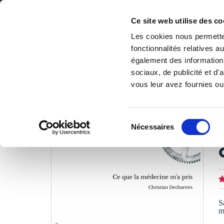
Ce site web utilise des co
Les cookies nous permetten
fonctionnalités relatives 
DE LA PAGE BLANCHE... AU BEST SELLER
également des informations
Accueil
/
Tous les livres
/
Littérature
/
Autobiographie
/
C
sociaux, de publicité et d
vous leur avez fournies ou 
LES LIVRES SON
Sélection
Nécessaires
du
C
consentement
S
m