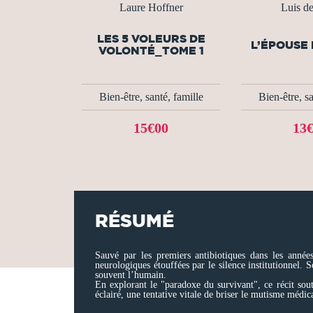
Laure Hoffner
Luis d
LES 5 VOLEURS DE
L’ÉPOUSE
VOLONTÉ_TOME 1
Bien-être, santé, famille
Bien-être, sa
15€00
13
RÉSUMÉ
Sauvé par les premiers antibiotiques dans les anné
neurologiques étouffées par le silence institutionnel. 
souvent l’humain.
En explorant le "paradoxe du survivant", ce récit sou
éclairé, une tentative vitale de briser le mutisme médic