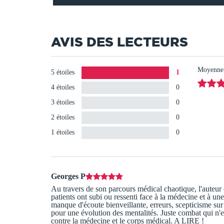
AVIS DES LECTEURS
Moyenne d
5 étoiles
1
4 étoiles
0
3 étoiles
0
2 étoiles
0
1 étoiles
0
Georges P
Au travers de son parcours médical chaotique, l'auteu
patients ont subi ou ressenti face à la médecine et à un
manque d'écoute bienveillante, erreurs, scepticisme sur l
pour une évolution des mentalités. Juste combat qui n'es
contre la médecine et le corps médical. A LIRE !