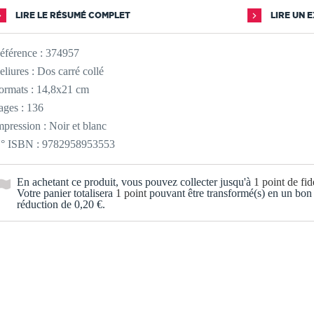
LIRE LE RÉSUMÉ COMPLET
LIRE UN 
éférence :
374957
eliures : Dos carré collé
ormats : 14,8x21 cm
ages : 136
mpression : Noir et blanc
° ISBN : 9782958953553
En achetant ce produit, vous pouvez collecter jusqu'à
1
point de fidé
Votre panier totalisera
1
point
pouvant être transformé(s) en un bon
réduction de
0,20 €
.