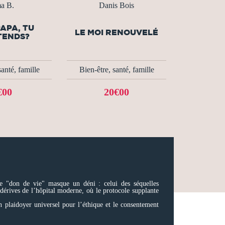
a B.
Danis Bois
APA, TU
LE MOI RENOUVELÉ
TENDS?
santé, famille
Bien-être, santé, famille
€00
20€00
ce "don de vie" masque un déni : celui des séquelles
x dérives de l’hôpital moderne, où le protocole supplante
n plaidoyer universel pour l’éthique et le consentement