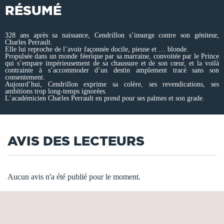
RÉSUMÉ
328 ans après sa naissance, Cendrillon s’insurge contre son géniteur,
Charles Perrault.
Elle lui reproche de l’avoir façonnée docile, pieuse et … blonde.
Propulsée dans un monde féerique par sa marraine, convoitée par le Prince
qui s’empare impérieusement de sa chaussure et de son cœur, et la voilà
contrainte à s’accommoder d’un destin amplement tracé sans son
consentement.
Aujourd’hui, Cendrillon exprime sa colère, ses revendications, ses
ambitions trop long-temps ignorées.
L’académicien Charles Perrault en prend pour ses palmes et son grade.
AVIS DES LECTEURS
Aucun avis n'a été publié pour le moment.