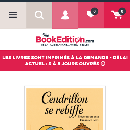
0
0
DE LA PAGE BLANCHE... AU BEST SELLER
LES LIVRES SONT IMPRIMÉS À LA DEMANDE - DÉLAI
ACTUEL : 3 À 5 JOURS OUVRÉS ⏱️