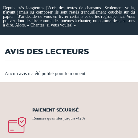
Depuis très longtemps j'écris des textes de chansons. Seulement voila,
n'ayant jamais su composer ils sont restés tranquillement couchés sur du
papier ! J'ai décidé de vous en livrer certains et de les regrouper ici. Vous
pouvez donc les lire comme des poèmes à chanter, ou comme des chansons
à dire. Alors, « Chantez, si vous voulez' »
AVIS DES LECTEURS
Aucun avis n'a été publié pour le moment.
PAIEMENT SÉCURISÉ
Remises quantités jusqu'à -42%