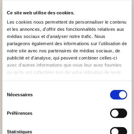
VOUS AIMEREZ AUSSI
Ce site web utilise des cookies.
Les cookies nous permettent de personnaliser le contenu
et les annonces, d'offrir des fonctionnalités relatives aux
médias sociaux et d'analyser notre trafic. Nous
partageons également des informations sur l'utilisation de
notre site avec nos partenaires de médias sociaux, de
publicité et d'analyse, qui peuvent combiner celles-ci
avec d'autres informations que vous leur avez fournies
ou qu'ils ont collectées lors de votre utilisation de leurs
services.
Sélection
Nécessaires
du
consentement
Préférences
(24 avis)
(0 avis)
Statistiques
Damien LANDEAU
Adrien DECAESTECKER