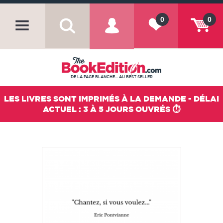
0
0
DE LA PAGE BLANCHE... AU BEST SELLER
LES LIVRES SONT IMPRIMÉS À LA DEMANDE - DÉLAI
ACTUEL : 3 À 5 JOURS OUVRÉS ⏱️