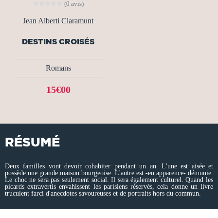
(0 avis)
Jean Alberti Claramunt
DESTINS CROISÉS
Romans
15€00
RÉSUMÉ
Deux familles vont devoir cohabiter pendant un an. L'une est aisée et
possède une grande maison bourgeoise. L'autre est -en apparence- démunie.
Le choc ne sera pas seulement social. Il sera également culturel. Quand les
picards extravertis envahissent les parisiens réservés, cela donne un livre
truculent farci d'anecdotes savoureuses et de portraits hors du commun.