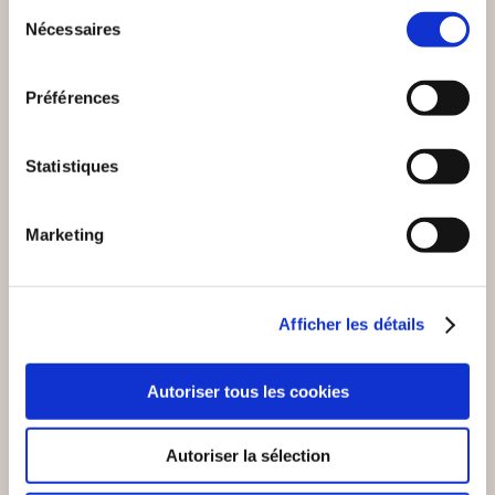
Sélection
8€00
19€00
Nécessaires
du
consentement
Préférences
Statistiques
Marketing
Afficher les détails
Autoriser tous les cookies
(2 avis)
(0 avis)
Galatée Dominique
Brigitte Guilhot
HIRIGOYEN
Autoriser la sélection
BONNE NUIT A
DU CÔTÉ DES