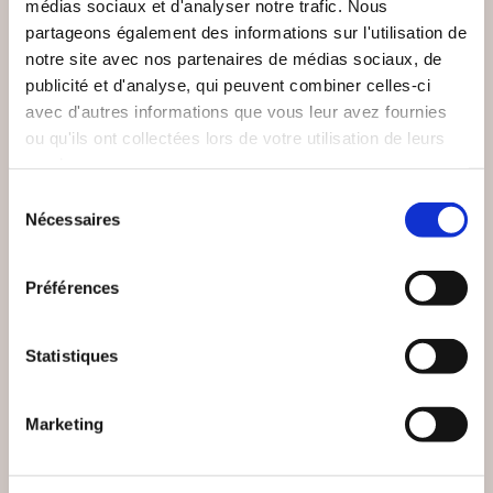
médias sociaux et d'analyser notre trafic. Nous
partageons également des informations sur l'utilisation de
notre site avec nos partenaires de médias sociaux, de
publicité et d'analyse, qui peuvent combiner celles-ci
avec d'autres informations que vous leur avez fournies
(1 avis)
(0 avis)
ou qu'ils ont collectées lors de votre utilisation de leurs
Ema B.
Pierre Raconte moi
services.
ALLO PAPA, TU
REGARDS
Sélection
M'ENTENDS?
ÉSOTÉRIQUES
Nécessaires
du
consentement
Bien-être, santé, famille
Bien-être, santé, famille
Préférences
8€00
11€50
Statistiques
Marketing