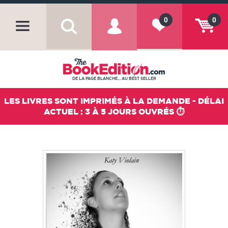
0
0
DE LA PAGE BLANCHE... AU BEST SELLER
LES LIVRES SONT IMPRIMÉS À LA DEMANDE - DÉLAI
ACTUEL : 3 À 5 JOURS OUVRÉS ⏱️