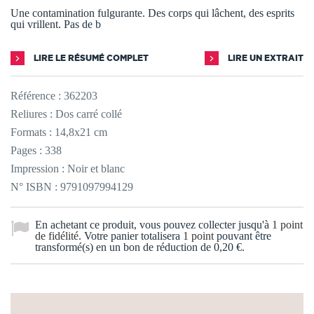
Une contamination fulgurante. Des corps qui lâchent, des esprits
qui vrillent. Pas de b
LIRE LE RÉSUMÉ COMPLET
LIRE UN EXTRAIT
Référence :
362203
Reliures : Dos carré collé
Formats : 14,8x21 cm
Pages : 338
Impression : Noir et blanc
N° ISBN : 9791097994129
En achetant ce produit, vous pouvez collecter jusqu'à
1
point
de fidélité
. Votre panier totalisera
1
point
pouvant être
transformé(s) en un bon de réduction de
0,20 €
.