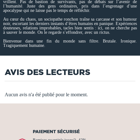
vrillent. Pas de bastion de survivants, pas de débats sur l’avenir de
l’humanité. Juste des gens ordinaires, pris dans l’engrenage d’une
apocalypse qui ne laisse pas le temps de réfléchir.
Au cœur du chaos, un sociopathe ronchon traîne sa carcasse et son humour
noir, escortant les derniers instants d’êtres humains en panique. Expériences
douteuses, relations improbables, tacles bien sentis : ici, on ne cherche pas
à sauver le monde. On le regarde s’effondrer, avec un rictus.
Bienvenue dans une fin du monde sans filtre. Brutale. Ironique.
Tragiquement humaine.
AVIS DES LECTEURS
Aucun avis n'a été publié pour le moment.
PAIEMENT SÉCURISÉ
Remises quantités jusqu'à -42%