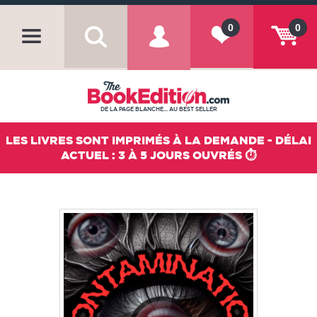
0
0
DE LA PAGE BLANCHE... AU BEST SELLER
LES LIVRES SONT IMPRIMÉS À LA DEMANDE - DÉLAI
ACTUEL : 3 À 5 JOURS OUVRÉS ⏱️