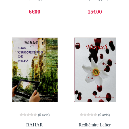
6€00
15€00
(0 avis)
(0 avis)
RAHAR
Redhémire Lafter