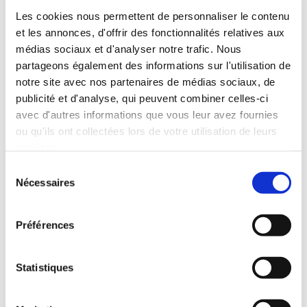
Les cookies nous permettent de personnaliser le contenu
LA CHANSON
AX
et les annonces, d'offrir des fonctionnalités relatives aux
D'APRÈS 1 DANS LES
CENDRES
médias sociaux et d'analyser notre trafic. Nous
partageons également des informations sur l'utilisation de
Post-apocalyptique
Post-apocalyptique
notre site avec nos partenaires de médias sociaux, de
9€98
18€00
publicité et d'analyse, qui peuvent combiner celles-ci
avec d'autres informations que vous leur avez fournies
ou qu'ils ont collectées lors de votre utilisation de leurs
services.
Sélection
Nécessaires
du
consentement
Préférences
Statistiques