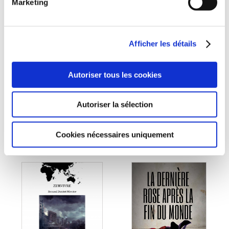
Marketing
(0 avis)
(0 avis)
Christophe Oyra
Jules GG
Afficher les détails
ASTREYA
THE END
Autoriser tous les cookies
Post-apocalyptique
Post-apocalyptique
Autoriser la sélection
21€00
6€00
Cookies nécessaires uniquement