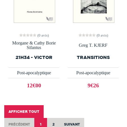
(0 avis)
(0 avis)
Morgane & Cathy Borie
Greg T. KJERF
Sifantus
21H34 - VICTOR
TRANSITIONS
Post-apocalyptique
Post-apocalyptique
12€00
9€26
AFFICHER TOUT
PRÉCÉDENT
1
2
SUIVANT