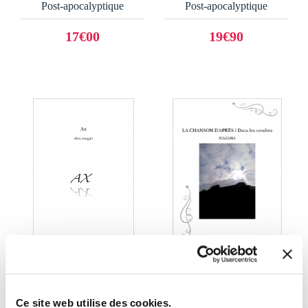
Post-apocalyptique
Post-apocalyptique
17€00
19€90
(0 avis)
(1 avis)
Ce site web utilise des cookies.
slim zorgati
MAZARIA