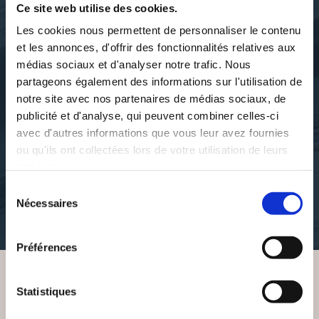
Ce site web utilise des cookies.
Ce projet consistait à faire découvrir aux élèves une ??uvre
Les cookies nous permettent de personnaliser le contenu
littéraire contemporaine en version originale à travers un atelier de
et les annonces, d'offrir des fonctionnalités relatives aux
traduction.
médias sociaux et d'analyser notre trafic. Nous
partageons également des informations sur l'utilisation de
Tout ce travail leur a permis de faire des liens entre leurs
notre site avec nos partenaires de médias sociaux, de
disciplines (enseignement général et professionnel), de découvrir
l'origine et la richesse des produits et des ustensiles culinaires
publicité et d'analyse, qui peuvent combiner celles-ci
mexicains, de s'ouvrir face à la diversité des civilisations, des
avec d'autres informations que vous leur avez fournies
langues et des sociétés ainsi que d'enrichir leur lexique
ou qu'ils ont collectées lors de votre utilisation de leurs
professionnel en langue espagnole.
services.
Afin de réaliser ce livre, les élèves ont dû organiser toutes leurs
Sélection
recherches et synthétiser toutes les connaissances acquises autour
Nécessaires
du
de l'??uvre (personnages, sentiments, recettes, produits et
consentement
ustensiles) afin de réaliser de belles...
EN SAVOIR +
Préférences
Statistiques
VOUS AIMEREZ AUSSI