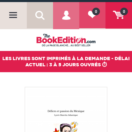
0
0
DE LA PAGE BLANCHE... AU BEST SELLER
LES LIVRES SONT IMPRIMÉS À LA DEMANDE - DÉLAI
ACTUEL : 3 À 5 JOURS OUVRÉS ⏱️