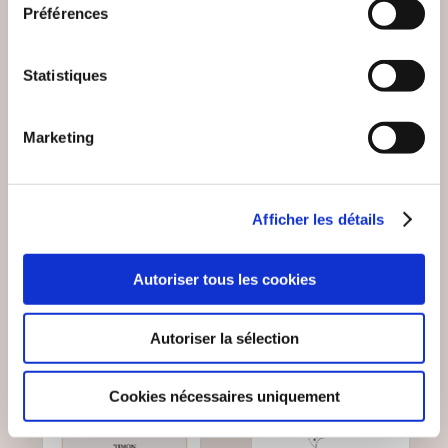
Préférences
l'encre des évidences
MIKAËL REMOND
LES ÉVIDENCES DU
EL NIDO
Statistiques
COEUR TOME 2
Poésies
Poésies
Marketing
21€00
6€50
Afficher les détails
Autoriser tous les cookies
Autoriser la sélection
Cookies nécessaires uniquement