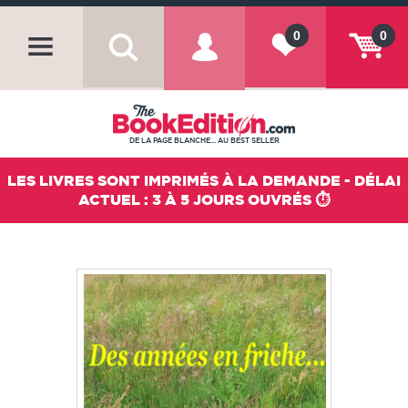
0
0
DE LA PAGE BLANCHE... AU BEST SELLER
LES LIVRES SONT IMPRIMÉS À LA DEMANDE - DÉLAI
ACTUEL : 3 À 5 JOURS OUVRÉS ⏱️