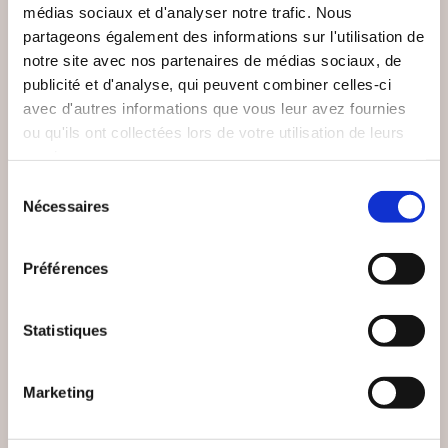
médias sociaux et d'analyser notre trafic. Nous
partageons également des informations sur l'utilisation de
notre site avec nos partenaires de médias sociaux, de
publicité et d'analyse, qui peuvent combiner celles-ci
avec d'autres informations que vous leur avez fournies
ou qu'ils ont collectées lors de votre utilisation de leurs
services.
Sélection
Nécessaires
du
consentement
(0 avis)
(0 avis)
Préférences
Gilles FIOLET
Patrick BENT
PAR LA BRÈCHE
JOCASTE 2.0
Statistiques
Romans
Romans
Marketing
19€00
13€00