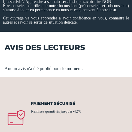
L’assertivité/ Apprendre à se maitriser ainsi que savoir dire NON.
Être conscient du rôle que notre inconscient (préconscient et subconscient)
s’amuse à jouer en permanence en nous et cela, souvent à notre insu.
Cet ouvrage va vous apprendre a avoir confidence en vous, connaitre le
autres et savoir se sortir de situation délicate.
AVIS DES LECTEURS
Aucun avis n'a été publié pour le moment.
PAIEMENT SÉCURISÉ
Remises quantités jusqu'à -42%