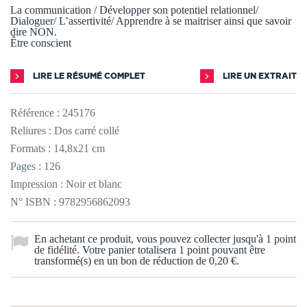
La communication / Développer son potentiel relationnel/
Dialoguer/ L’assertivité/ Apprendre à se maitriser ainsi que savoir
dire NON.
Être conscient
LIRE LE RÉSUMÉ COMPLET
LIRE UN EXTRAIT
Référence :
245176
Reliures : Dos carré collé
Formats : 14,8x21 cm
Pages : 126
Impression : Noir et blanc
N° ISBN : 9782956862093
En achetant ce produit, vous pouvez collecter jusqu'à
1
point
de fidélité
. Votre panier totalisera
1
point
pouvant être
transformé(s) en un bon de réduction de
0,20 €
.