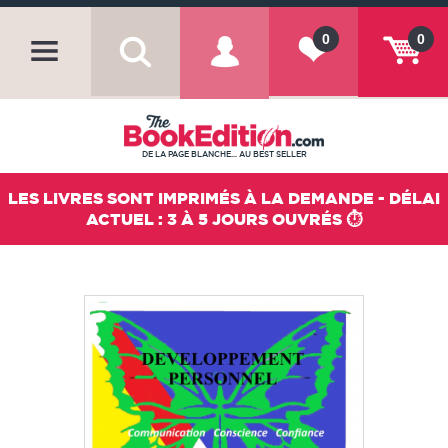
0
0
DE LA PAGE BLANCHE... AU BEST SELLER
LES LIVRES SONT IMPRIMÉS À LA DEMANDE - DÉLAI
ACTUEL : 3 À 5 JOURS OUVRÉS ⏱️