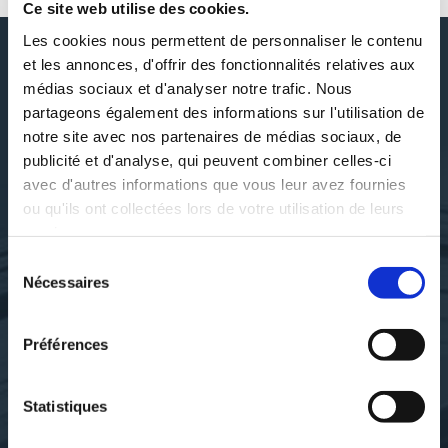
Ce site web utilise des cookies.
Les cookies nous permettent de personnaliser le contenu
et les annonces, d'offrir des fonctionnalités relatives aux
médias sociaux et d'analyser notre trafic. Nous
DÉCOUVRIR ANNE ROTGER
partageons également des informations sur l'utilisation de
notre site avec nos partenaires de médias sociaux, de
publicité et d'analyse, qui peuvent combiner celles-ci
avec d'autres informations que vous leur avez fournies
ou qu'ils ont collectées lors de votre utilisation de leurs
SES OUVRAGES
services.
Sélection
Nécessaires
du
consentement
Préférences
Statistiques