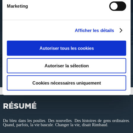
Marketing
Afficher les détails
Anne ROTGER
TRENTE-TROIS
GOUTTES
Autoriser tous les cookies
romans
Autoriser la sélection
6€61
Cookies nécessaires uniquement
RÉSUMÉ
Du bleu dans les poulies. Des nouvelles. Des histoires de gens ordinaires.
Quand, parfois, la vie bascule. Changer la vie, disait Rimbaud.