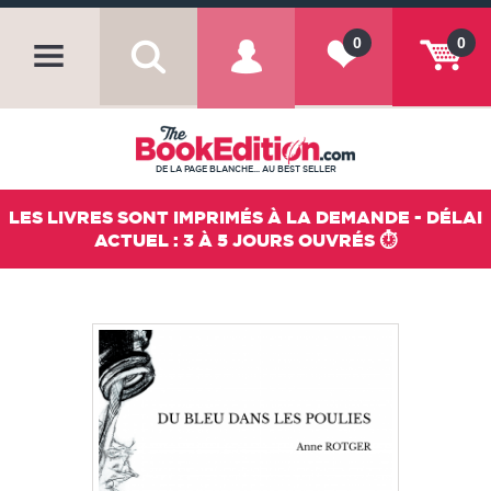
0
0
DE LA PAGE BLANCHE... AU BEST SELLER
LES LIVRES SONT IMPRIMÉS À LA DEMANDE - DÉLAI
ACTUEL : 3 À 5 JOURS OUVRÉS ⏱️