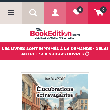
0
0
DE LA PAGE BLANCHE... AU BEST SELLER
LES LIVRES SONT IMPRIMÉS À LA DEMANDE - DÉLAI
ACTUEL : 3 À 5 JOURS OUVRÉS ⏱️