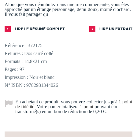
Alors que vous déambulez dans une rue commerçante, vous êtes
approché par un étrange personnage, demi-doux, moitié clochard.
Il vous fait partager qu
LIRE LE RÉSUMÉ COMPLET
LIRE UN EXTRAIT
Référence :
372175
Reliures : Dos carré collé
Formats : 14,8x21 cm
Pages : 97
Impression : Noir et blanc
N° ISBN : 9782931344026
En achetant ce produit, vous pouvez collecter jusqu'à
1
point
de fidélité
. Votre panier totalisera
1
point
pouvant être
transformé(s) en un bon de réduction de
0,20 €
.