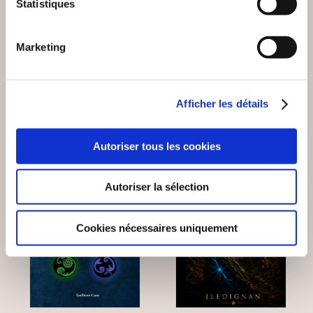
Statistiques
LES PROTECTEURS -
LES ROYAUMES DE
LIVRE 4
LA PIERRE BLANCHE
Marketing
Fantastique
Fantastique
20€00
9€99
Afficher les détails
Autoriser tous les cookies
NEW
Autoriser la sélection
Cookies nécessaires uniquement