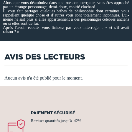
Alors que vous déambulez dans une rue commerçante, vous êtes approché
par un étrange personnage, demi-doux, moitié clochard.
Il vous fait partager quelques bribes de philosophie dont certaines vous
rappellent quelque chose et d’autres vous sont totalement inconnues. Lui-
même ne sait plus si elles appartiennent à des personnages célèbres anciens
ou si elles sont de lui.
Après l’avoir écouté, vous finissez par vous interroger : « et s'il avait
raison ? »
AVIS DES LECTEURS
Aucun avis n'a été publié pour le moment.
PAIEMENT SÉCURISÉ
Remises quantités jusqu'à -42%