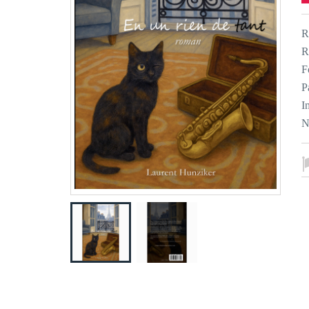
R
R
F
P
I
N