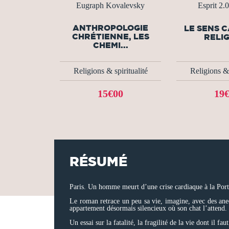
Eugraph Kovalevsky
Esprit 2.0
ANTHROPOLOGIE
LE SENS 
CHRÉTIENNE, LES
RELI
CHEMI...
Religions & spiritualité
Religions & 
15€00
19
RÉSUMÉ
Paris. Un homme meurt d’une crise cardiaque à la Porte
Le roman retrace un peu sa vie, imagine, avec des anecd
appartement désormais silencieux où son chat l’attend. L
Un essai sur la fatalité, la fragilité de la vie dont il 