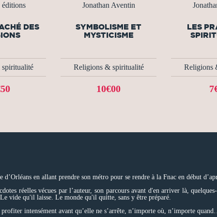
 éditions
Jonathan Aventin
Jonatha
CACHÉ DES
SYMBOLISME ET
LES PR
GIONS
MYSTICISME
SPIRI
spiritualité
Religions & spiritualité
Religions &
€50
10€00
7
 d’Orléans en allant prendre son métro pour se rendre à la Fnac en début d’ap
otes réelles vécues par l’auteur, son parcours avant d'en arriver là, quelques-
e vide qu'il laisse. Le monde qu'il quitte, sans y être préparé.
faut profiter intensément avant qu’elle ne s’arrête, n’importe où, n’importe quan