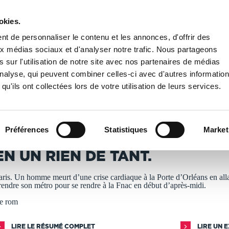
okies.
PUBLIER UN LIVRE
LIBRAIRIE
t de personnaliser le contenu et les annonces, d'offrir des
aux médias sociaux et d'analyser notre trafic. Nous partageons
 sur l'utilisation de notre site avec nos partenaires de médias
n de tant.
'analyse, qui peuvent combiner celles-ci avec d'autres informatio
qu'ils ont collectées lors de votre utilisation de leurs services.
T IMPRIMÉS À LA DEMANDE - DÉLAI ACTUEL : 3 À 5 
Préférences
Statistiques
Market
aurent Hunziker
EN UN RIEN DE TANT.
aris. Un homme meurt d’une crise cardiaque à la Porte d’Orléans en all
rendre son métro pour se rendre à la Fnac en début d’après-midi.
e rom
LIRE LE RÉSUMÉ COMPLET
LIRE UN 