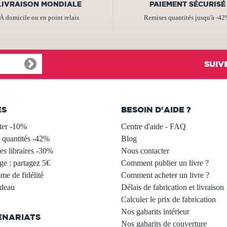
LIVRAISON MONDIALE
PAIEMENT SÉCURISÉ
À domicile ou en point relais
Remises quantités jusqu'à -4
SUIV
ES
BESOIN D'AIDE ?
ter -10%
Centre d'aide - FAQ
 quantités -42%
Blog
s libraires -30%
Nous contacter
ge : partagez 5€
Comment publier un livre ?
e de fidélité
Comment acheter un livre ?
adeau
Délais de fabrication et livraison
Calculer le prix de fabrication
Nos gabarits intérieur
ENARIATS
Nos gabarits de couverture