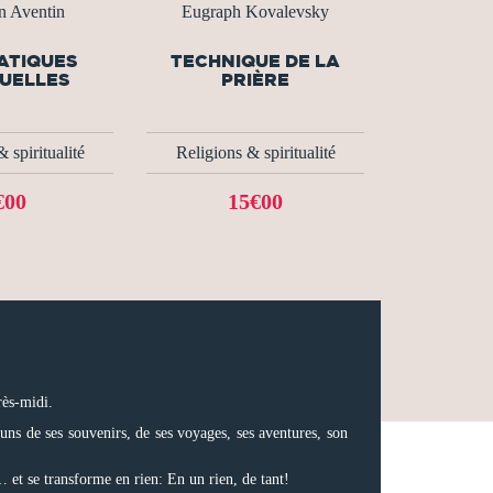
n Aventin
Eugraph Kovalevsky
ATIQUES
TECHNIQUE DE LA
TUELLES
PRIÈRE
 spiritualité
Religions & spiritualité
€00
15€00
rès-midi.
uns de ses souvenirs, de ses voyages, ses aventures, son
d… et se transforme en rien: En un rien, de tant!