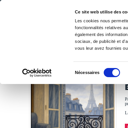
Ce site web utilise des co
Les cookies nous permetten
fonctionnalités relatives 
DE LA PAGE BLANCHE... AU BEST SELLER
également des informations
Accueil
/
Tous les livres
/
Littérature
/
Romans
/
En un rie
sociaux, de publicité et d
vous leur avez fournies ou 
LES LIVRES SON
Sélection
Nécessaires
du
L
consentement
P
p
L