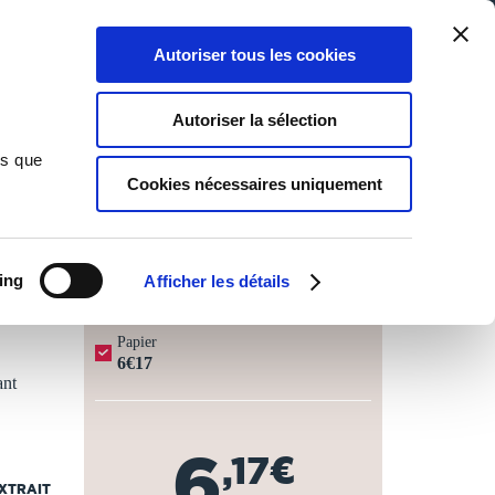
Qui sommes-nous ?
Nous contacter
Blog
Aide
0
0
Autoriser tous les cookies
Rechercher
Connexion
Ma liste
Panier
Autoriser la sélection
ns que
Cookies nécessaires uniquement
JOURS OUVRÉS ⏱️
ing
Afficher les détails
Papier
6€17
ant
6
,17€
EXTRAIT