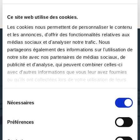
AUTOUR DE JEAN-PIERRE COBUT
Ce site web utilise des cookies.
Les cookies nous permettent de personnaliser le contenu
et les annonces, d'offrir des fonctionnalités relatives aux
médias sociaux et d'analyser notre trafic. Nous
partageons également des informations sur l'utilisation de
DÉCOUVRIR JEAN-PIERRE
notre site avec nos partenaires de médias sociaux, de
COBUT
publicité et d'analyse, qui peuvent combiner celles-ci
avec d'autres informations que vous leur avez fournies
ou qu'ils ont collectées lors de votre utilisation de leurs
services.
Sélection
SES OUVRAGES
Nécessaires
du
consentement
Préférences