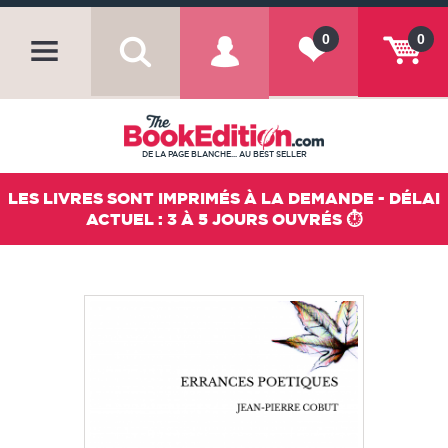
0
0
DE LA PAGE BLANCHE... AU BEST SELLER
LES LIVRES SONT IMPRIMÉS À LA DEMANDE - DÉLAI
ACTUEL : 3 À 5 JOURS OUVRÉS ⏱️