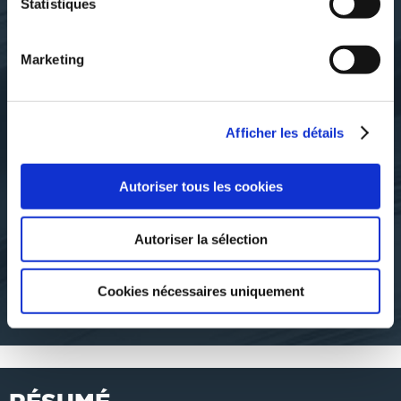
Statistiques
Marketing
Afficher les détails
J
Jean-Pierre Cobut
Autoriser tous les cookies
AU FIL DES HEURES
IL N'EST JAMAIS TROP
TARD
Autoriser la sélection
poesies
autobiographie-biographie
Cookies nécessaires uniquement
4€15
5€77