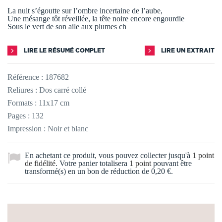
La nuit s’égoutte sur l’ombre incertaine de l’aube,
Une mésange tôt réveillée, la tête noire encore engourdie
Sous le vert de son aile aux plumes ch
LIRE LE RÉSUMÉ COMPLET
LIRE UN EXTRAIT
Référence :
187682
Reliures : Dos carré collé
Formats : 11x17 cm
Pages : 132
Impression : Noir et blanc
En achetant ce produit, vous pouvez collecter jusqu'à
1
point
de fidélité
. Votre panier totalisera
1
point
pouvant être
transformé(s) en un bon de réduction de
0,20 €
.