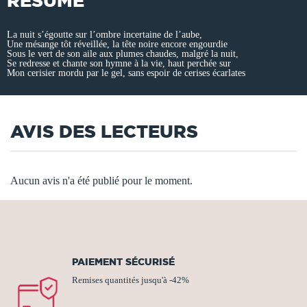
RÉSUMÉ
La nuit s’égoutte sur l’ombre incertaine de l’aube,
Une mésange tôt réveillée, la tête noire encore engourdie
Sous le vert de son aile aux plumes chaudes, malgré la nuit,
Se redresse et chante son hymne à la vie, haut perchée sur
Mon cerisier mordu par le gel, sans espoir de cerises écarlates
AVIS DES LECTEURS
Aucun avis n'a été publié pour le moment.
PAIEMENT SÉCURISÉ
Remises quantités jusqu'à -42%