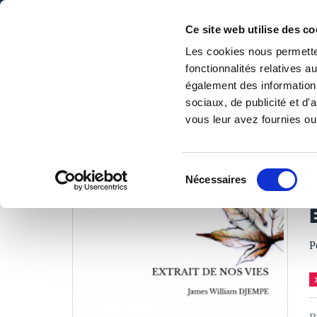
Ce site web utilise des co
Les cookies nous permetten
fonctionnalités relatives 
DE LA PAGE BLANCHE... AU BEST SELLER
également des informations
Accueil
/
Tous les livres
/
Littérature
/
Poésies
/
EXTRAIT
sociaux, de publicité et d
vous leur avez fournies ou 
LES LIVRES SON
Sélection
Nécessaires
du
J
consentement
P