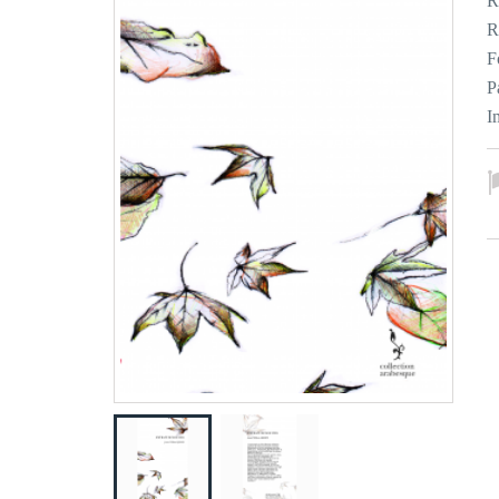
R
R
F
P
I