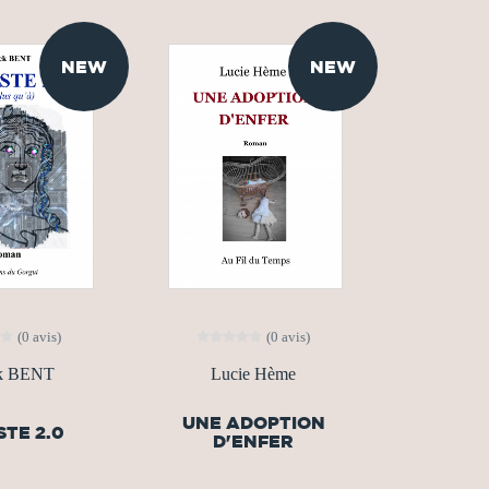
NEW
NEW
(0 avis)
(0 avis)
ck BENT
Lucie Hème
UNE ADOPTION
TE 2.0
D'ENFER