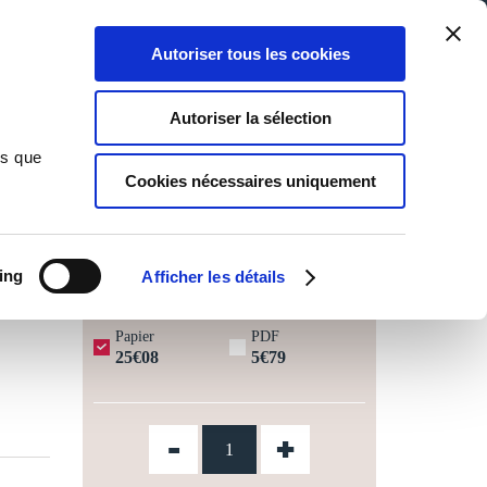
Qui sommes-nous ?
Nous contacter
Blog
Aide
0
0
Autoriser tous les cookies
Rechercher
Connexion
Ma liste
Panier
Autoriser la sélection
ns que
Cookies nécessaires uniquement
JOURS OUVRÉS ⏱️
ing
Afficher les détails
Papier
PDF
25€08
5€79
-
+