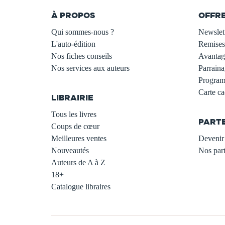
À PROPOS
OFFR
Qui sommes-nous ?
Newslet
L'auto-édition
Remises
Nos fiches conseils
Avantage
Nos services aux auteurs
Parraina
.
Programm
Carte c
LIBRAIRIE
.
Tous les livres
PART
Coups de cœur
Meilleures ventes
Devenir 
Nouveautés
Nos part
Auteurs de A à Z
18+
Catalogue libraires