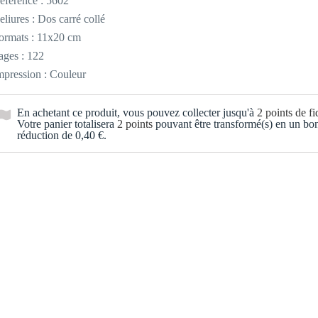
éférence :
5602
eliures : Dos carré collé
ormats : 11x20 cm
ages : 122
mpression : Couleur
En achetant ce produit, vous pouvez collecter jusqu'à
2
points de fid
Votre panier totalisera
2
points
pouvant être transformé(s) en un bo
réduction de
0,40 €
.