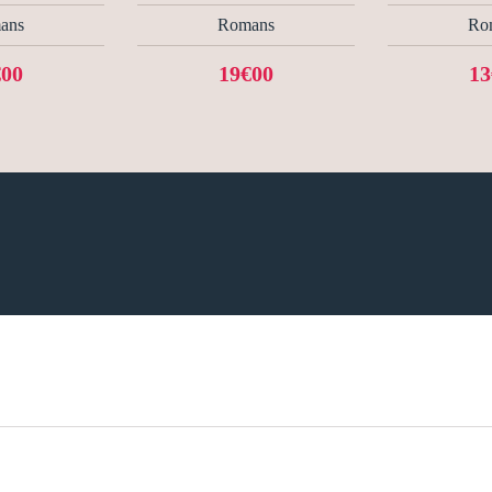
ans
Romans
Ro
€00
19€00
13