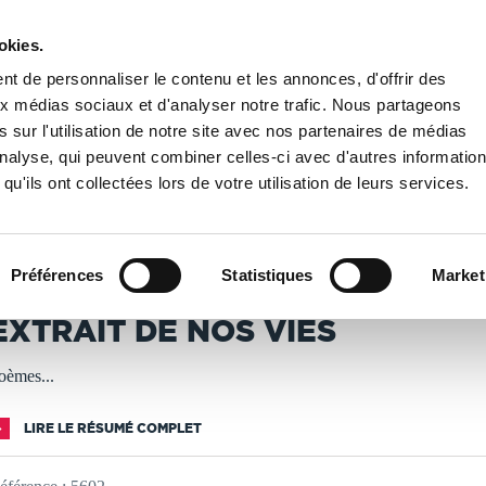
okies.
PUBLIER UN LIVRE
LIBRAIRIE
t de personnaliser le contenu et les annonces, d'offrir des
aux médias sociaux et d'analyser notre trafic. Nous partageons
 sur l'utilisation de notre site avec nos partenaires de médias
 DE NOS VIES
'analyse, qui peuvent combiner celles-ci avec d'autres informatio
qu'ils ont collectées lors de votre utilisation de leurs services.
T IMPRIMÉS À LA DEMANDE - DÉLAI ACTUEL : 3 À 5 
Préférences
Statistiques
Market
ames William DJEMPE
EXTRAIT DE NOS VIES
oèmes...
LIRE LE RÉSUMÉ COMPLET