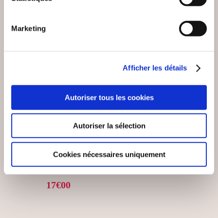
Marketing
Afficher les détails
Autoriser tous les cookies
(0 avis)
alexandre jauliac
Autoriser la sélection
LA SCIENCE DES
INTERLIGNES
Cookies nécessaires uniquement
Médecine
17€00