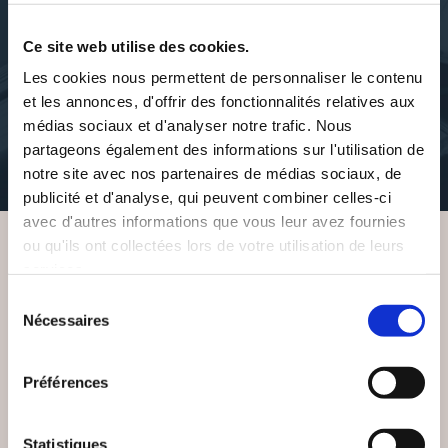
Ce site web utilise des cookies.
Les cookies nous permettent de personnaliser le contenu
et les annonces, d'offrir des fonctionnalités relatives aux
À PROPOS DE L'AUTEUR
médias sociaux et d'analyser notre trafic. Nous
partageons également des informations sur l'utilisation de
notre site avec nos partenaires de médias sociaux, de
Cet auteur n'a pas de description
publicité et d'analyse, qui peuvent combiner celles-ci
avec d'autres informations que vous leur avez fournies
ou qu'ils ont collectées lors de votre utilisation de leurs
services.
VOUS AIMEREZ AUSSI
Sélection
Nécessaires
du
consentement
Préférences
Statistiques