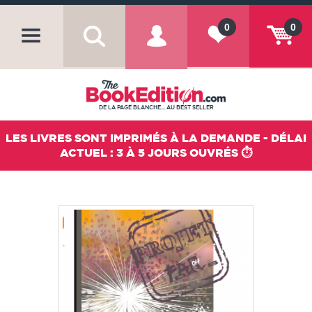
0
0
DE LA PAGE BLANCHE... AU BEST SELLER
LES LIVRES SONT IMPRIMÉS À LA DEMANDE - DÉLAI
ACTUEL : 3 À 5 JOURS OUVRÉS ⏱️