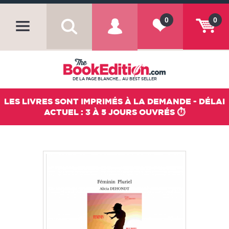
0
0
DE LA PAGE BLANCHE... AU BEST SELLER
LES LIVRES SONT IMPRIMÉS À LA DEMANDE - DÉLAI
ACTUEL : 3 À 5 JOURS OUVRÉS ⏱️