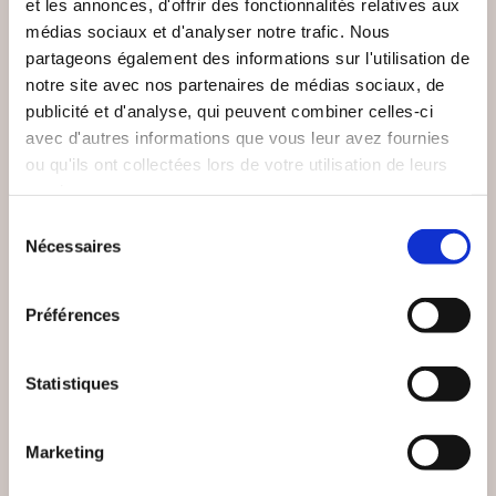
et les annonces, d'offrir des fonctionnalités relatives aux
médias sociaux et d'analyser notre trafic. Nous
partageons également des informations sur l'utilisation de
notre site avec nos partenaires de médias sociaux, de
publicité et d'analyse, qui peuvent combiner celles-ci
avec d'autres informations que vous leur avez fournies
ou qu'ils ont collectées lors de votre utilisation de leurs
services.
Sélection
Nécessaires
du
(0 avis)
(0 avis)
consentement
Serge Collombat
Lola Guelle
Préférences
(RE)PRENDS TON
D'OMBRE ET DE
SOUFFLE
PEAU
Statistiques
Poésies
Poésies
Marketing
16€99
11€00