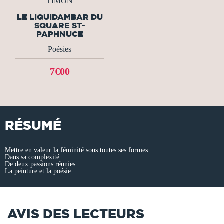
TIMON
LE LIQUIDAMBAR DU
SQUARE ST-
PAPHNUCE
Poésies
7€00
RÉSUMÉ
Mettre en valeur la féminité sous toutes ses formes
Dans sa complexité
De deux passions réunies
La peinture et la poésie
AVIS DES LECTEURS