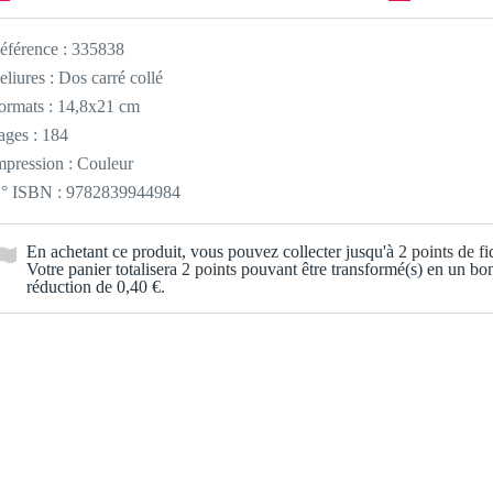
éférence :
335838
eliures : Dos carré collé
ormats : 14,8x21 cm
ages : 184
mpression : Couleur
° ISBN : 9782839944984
En achetant ce produit, vous pouvez collecter jusqu'à
2
points de fid
Votre panier totalisera
2
points
pouvant être transformé(s) en un bo
réduction de
0,40 €
.