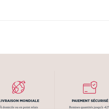
LIVRAISON MONDIALE
PAIEMENT SÉCURISÉ
À domicile ou en point relais
Remises quantités jusqu'à -4