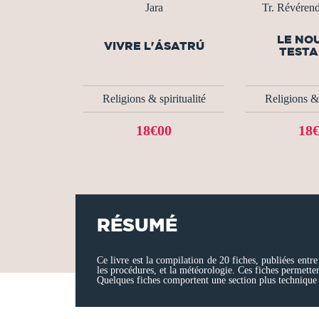
Jara
Tr. Révéren
LE NO
VIVRE L'ÁSATRÚ
TEST
Religions & spiritualité
Religions & 
18€00
18
RÉSUMÉ
Ce livre est la compilation de 20 fiches, publiées entr
les procédures, et la météorologie. Ces fiches permettent
Quelques fiches comportent une section plus technique (