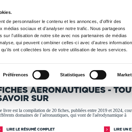
okies.
PUBLIER UN LIVRE
LIBRAIRIE
t de personnaliser le contenu et les annonces, d'offrir des
aux médias sociaux et d'analyser notre trafic. Nous partageons
 sur l'utilisation de notre site avec nos partenaires de médias
s aéronautiques - Tout savoir sur
'analyse, qui peuvent combiner celles-ci avec d'autres informatio
qu'ils ont collectées lors de votre utilisation de leurs services.
T IMPRIMÉS À LA DEMANDE - DÉLAI ACTUEL : 3 À 5 
Préférences
Statistiques
Market
tienne Bornand
FICHES AÉRONAUTIQUES - TOU
SAVOIR SUR
e livre est la compilation de 20 fiches, publiées entre 2019 et 2024, cou
ifférents domaines de l’aéronautiques, qui vont de l'aérodynamique à
LIRE LE RÉSUMÉ COMPLET
LIRE UN 