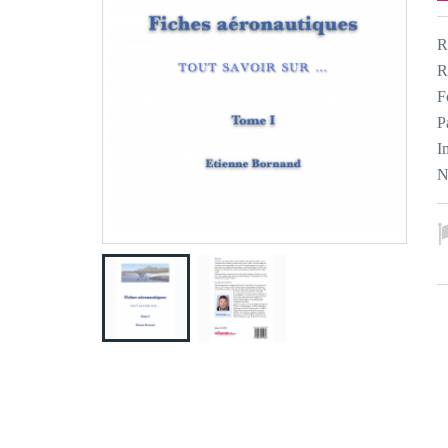
R
R
F
P
I
N