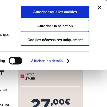
Qui sommes-nous ?
Nous contacter
Blog
Aide
0
0
Autoriser tous les cookies
Rechercher
Connexion
Ma liste
Panier
Autoriser la sélection
ns que
Cookies nécessaires uniquement
JOURS OUVRÉS ⏱️
ing
Afficher les détails
T
Papier
27€00
vrant
27
,00€
EXTRAIT