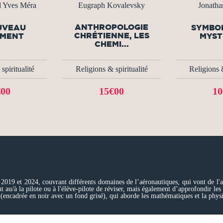
d Yves Méra
Eugraph Kovalevsky
Jonatha
ANTHROPOLOGIE
UVEAU
SYMBOL
CHRÉTIENNE, LES
AMENT
MYST
CHEMI...
spiritualité
Religions & spiritualité
Religions &
€00
15€00
10
e 2019 et 2024, couvrant différents domaines de l’aéronautiques, qui vont de l'
 au/à la pilote ou à l'élève-pilote de réviser, mais également d’approfondir les s
encadrée en noir avec un fond grisé), qui aborde les mathématiques et la physiq