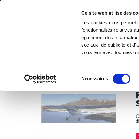
Ce site web utilise des co
Les cookies nous permetten
fonctionnalités relatives 
DE LA PAGE BLANCHE... AU BEST SELLER
également des informations
Accueil
/
Tous les livres
/
Savoir
/
Métiers, études
/
Fiche
sociaux, de publicité et d
vous leur avez fournies ou 
LES LIVRES SON
Sélection
Nécessaires
du
E
consentement
C
d