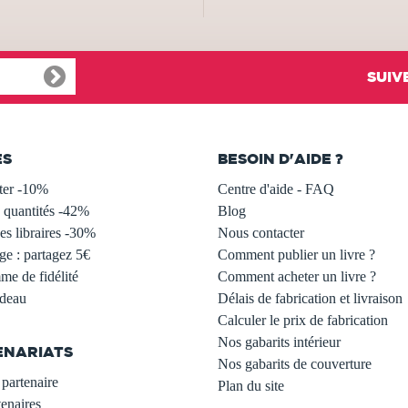
SUIV
ES
BESOIN D'AIDE ?
ter -10%
Centre d'aide - FAQ
 quantités -42%
Blog
s libraires -30%
Nous contacter
ge : partagez 5€
Comment publier un livre ?
e de fidélité
Comment acheter un livre ?
adeau
Délais de fabrication et livraison
Calculer le prix de fabrication
Nos gabarits intérieur
ENARIATS
Nos gabarits de couverture
partenaire
Plan du site
enaires