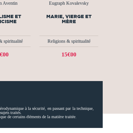
n Aventin
Eugraph Kovalevsky
ISME ET
MARIE, VIERGE ET
ICISME
MÈRE
 spiritualité
Religions & spiritualité
€00
15€00
aérodynamique à la sécurité, en passant par la technique,
ujets traités.
ue de certains éléments de la matière traitée.