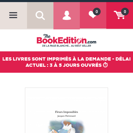
0
0
DE LA PAGE BLANCHE... AU BEST SELLER
LES LIVRES SONT IMPRIMÉS À LA DEMANDE - DÉLAI
ACTUEL : 3 À 5 JOURS OUVRÉS ⏱️