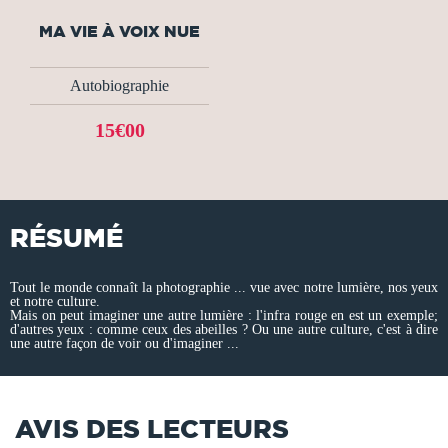
MA VIE À VOIX NUE
Autobiographie
15€00
RÉSUMÉ
Tout le monde connaît la photographie ... vue avec notre lumière, nos yeux
et notre culture.
Mais on peut imaginer une autre lumière : l'infra rouge en est un exemple;
d'autres yeux : comme ceux des abeilles ? Ou une autre culture, c'est à dire
une autre façon de voir ou d'imaginer ...
AVIS DES LECTEURS