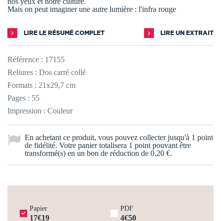
nos yeux et notre culture.
Mais on peut imaginer une autre lumière : l'infra rouge
LIRE LE RÉSUMÉ COMPLET
LIRE UN EXTRAIT
Référence :
17155
Reliures : Dos carré collé
Formats : 21x29,7 cm
Pages : 55
Impression : Couleur
En achetant ce produit, vous pouvez collecter jusqu'à
1
point
de fidélité
. Votre panier totalisera
1
point
pouvant être
transformé(s) en un bon de réduction de
0,20 €
.
Papier
PDF
17€19
4€50