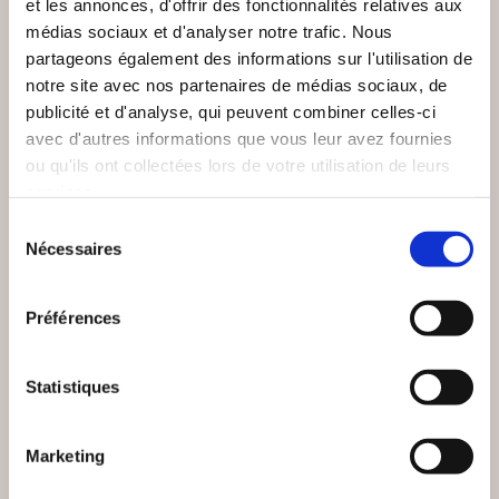
et les annonces, d'offrir des fonctionnalités relatives aux
médias sociaux et d'analyser notre trafic. Nous
partageons également des informations sur l'utilisation de
notre site avec nos partenaires de médias sociaux, de
publicité et d'analyse, qui peuvent combiner celles-ci
avec d'autres informations que vous leur avez fournies
ou qu'ils ont collectées lors de votre utilisation de leurs
services.
Sélection
Nécessaires
du
(1 avis)
(0 avis)
consentement
jessica jammot
André Courret
Préférences
LA CHUTE QUI REND
UN PLUS-QUE-PASSÉ
LIBRE
COMPOSÉ
Statistiques
Autobiographie
Autobiographie
17€00
19€00
Marketing