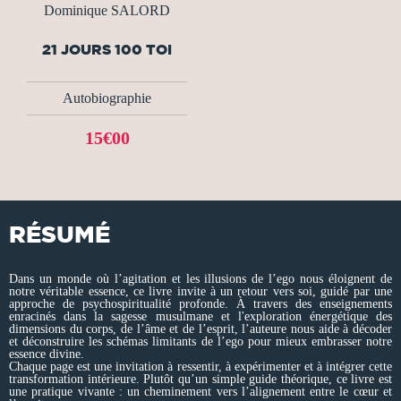
Dominique SALORD
21 JOURS 100 TOI
Autobiographie
15€00
RÉSUMÉ
Dans un monde où l’agitation et les illusions de l’ego nous éloignent de
notre véritable essence, ce livre invite à un retour vers soi, guidé par une
approche de psychospiritualité profonde. À travers des enseignements
enracinés dans la sagesse musulmane et l'exploration énergétique des
dimensions du corps, de l’âme et de l’esprit, l’auteure nous aide à décoder
et déconstruire les schémas limitants de l’ego pour mieux embrasser notre
essence divine.
Chaque page est une invitation à ressentir, à expérimenter et à intégrer cette
transformation intérieure. Plutôt qu’un simple guide théorique, ce livre est
une pratique vivante : un cheminement vers l’alignement entre le cœur et