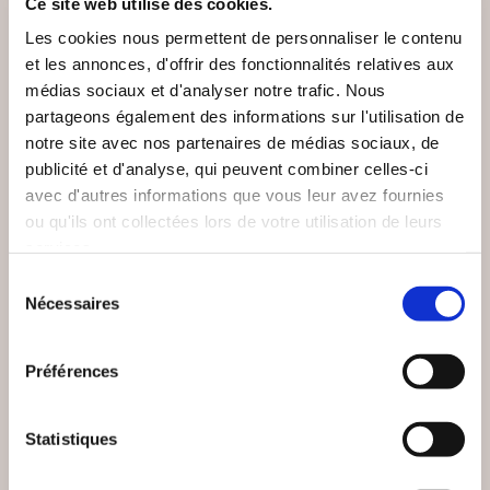
Ce site web utilise des cookies.
Les cookies nous permettent de personnaliser le contenu
et les annonces, d'offrir des fonctionnalités relatives aux
médias sociaux et d'analyser notre trafic. Nous
partageons également des informations sur l'utilisation de
notre site avec nos partenaires de médias sociaux, de
publicité et d'analyse, qui peuvent combiner celles-ci
avec d'autres informations que vous leur avez fournies
ou qu'ils ont collectées lors de votre utilisation de leurs
services.
(20 avis)
(0 avis)
Sélection
Nécessaires
du
Anne Réveillion
Etienne Brunet
consentement
ETHIOPIES 21
MA VIE À VOIX NUE
LETTRES 1974 - 1976
Préférences
Autobiographie
Autobiographie
Statistiques
15€00
14€90