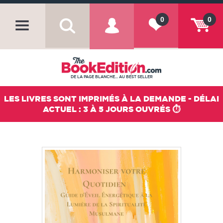
0
0
DE LA PAGE BLANCHE... AU BEST SELLER
LES LIVRES SONT IMPRIMÉS À LA DEMANDE - DÉLAI
ACTUEL : 3 À 5 JOURS OUVRÉS ⏱️