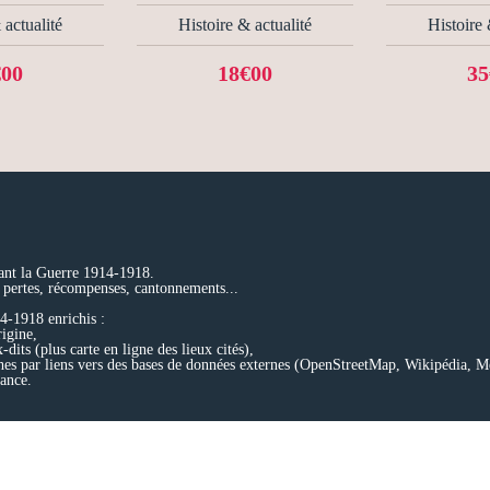
 actualité
Histoire & actualité
Histoire 
€00
18€00
35
ant la Guerre 1914-1918.
 pertes, récompenses, cantonnements...
4-1918 enrichis :
rigine,
-dits (plus carte en ligne des lieux cités),
erches par liens vers des bases de données externes (OpenStreetMap, Wikipédia
rance.