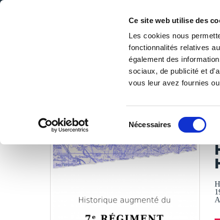
Ce site web utilise des co
Les cookies nous permetten
fonctionnalités relatives 
DE LA PAGE BLANCHE... AU BEST SELLER
également des informations
Accueil
/
Tous les livres
/
Culture & société
/
Histoire de 
sociaux, de publicité et d
vous leur avez fournies ou 
LES LIVRES SON
Sélection
Nécessaires
du
M
consentement
H
1
A