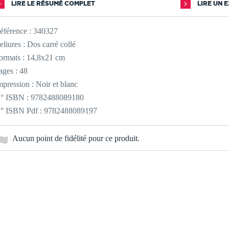
LIRE LE RÉSUMÉ COMPLET
LIRE UN 
éférence :
340327
eliures : Dos carré collé
ormats : 14,8x21 cm
ages : 48
mpression : Noir et blanc
° ISBN : 9782488089180
° ISBN Pdf : 9782488089197
Aucun point de fidélité pour ce produit.