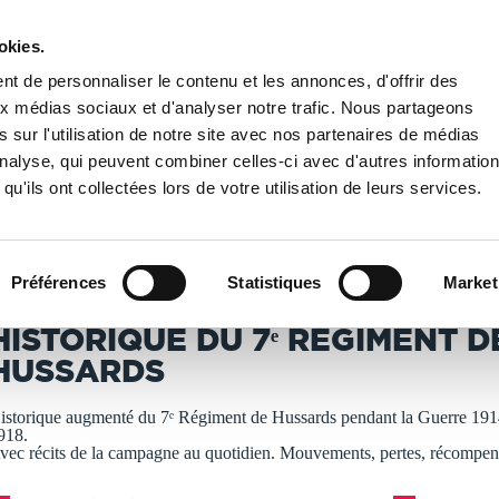
okies.
PUBLIER UN LIVRE
LIBRAIRIE
t de personnaliser le contenu et les annonces, d'offrir des
aux médias sociaux et d'analyser notre trafic. Nous partageons
 sur l'utilisation de notre site avec nos partenaires de médias
France
/
Historique du 7ᵉ Régiment de Hussards
'analyse, qui peuvent combiner celles-ci avec d'autres informatio
qu'ils ont collectées lors de votre utilisation de leurs services.
T IMPRIMÉS À LA DEMANDE - DÉLAI ACTUEL : 3 À 5 
Préférences
Statistiques
Market
inistère de la guerre
HISTORIQUE DU 7ᵉ RÉGIMENT D
HUSSARDS
istorique augmenté du 7ᵉ Régiment de Hussards pendant la Guerre 191
918.
vec récits de la campagne au quotidien. Mouvements, pertes, récompen