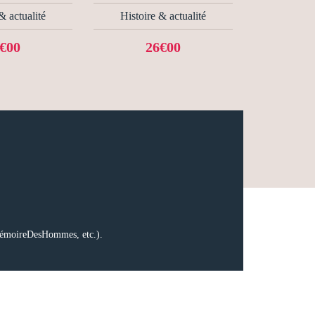
& actualité
Histoire & actualité
€00
26€00
, MémoireDesHommes, etc.).