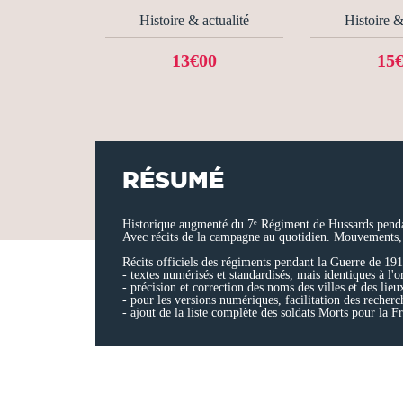
Histoire & actualité
Histoire &
13€00
15
RÉSUMÉ
Historique augmenté du 7ᵉ Régiment de Hussards pend
Avec récits de la campagne au quotidien. Mouvements,
Récits officiels des régiments pendant la Guerre de 191
- textes numérisés et standardisés, mais identiques à l'o
- précision et correction des noms des villes et des lieux
- pour les versions numériques, facilitation des rech
- ajout de la liste complète des soldats Morts pour la F