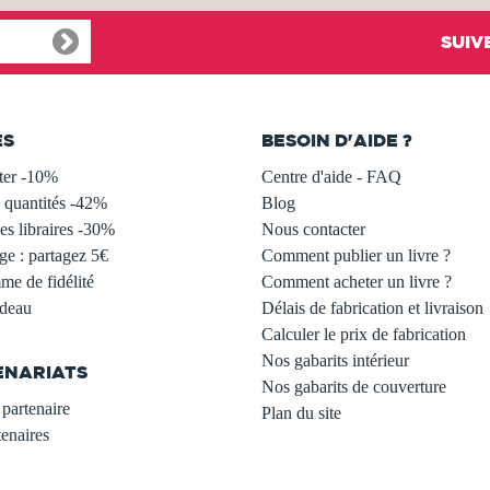
SUIV
ES
BESOIN D'AIDE ?
ter -10%
Centre d'aide - FAQ
 quantités -42%
Blog
s libraires -30%
Nous contacter
ge : partagez 5€
Comment publier un livre ?
e de fidélité
Comment acheter un livre ?
adeau
Délais de fabrication et livraison
Calculer le prix de fabrication
Nos gabarits intérieur
ENARIATS
Nos gabarits de couverture
partenaire
Plan du site
enaires