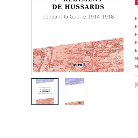
R
R
F
P
I
N
N