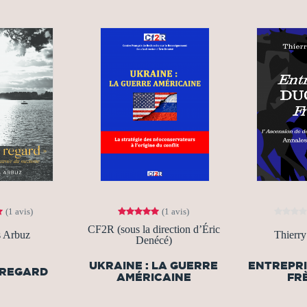
(1 avis)
(1 avis)
CF2R (sous la direction d’Éric
 Arbuz
Thierr
Denécé)
UKRAINE : LA GUERRE
ENTREPRI
 REGARD
AMÉRICAINE
FR