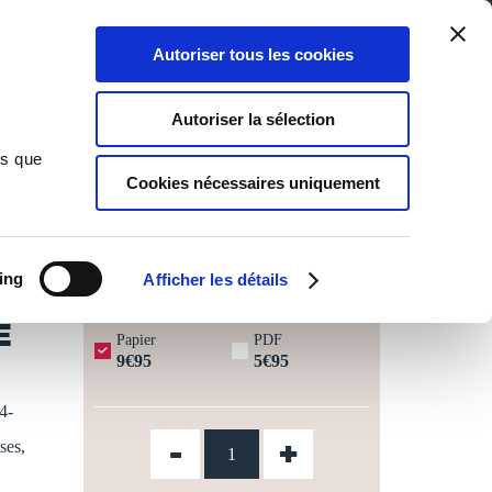
Qui sommes-nous ?
Nous contacter
Blog
Aide
0
0
Autoriser tous les cookies
Rechercher
Connexion
Ma liste
Panier
Autoriser la sélection
ns que
Cookies nécessaires uniquement
JOURS OUVRÉS ⏱️
ing
Afficher les détails
E
Papier
PDF
9€95
5€95
4-
-
+
ses,