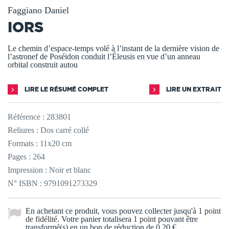
Faggiano Daniel
IORS
Le chemin d’espace-temps volé à l’instant de la dernière vision de
l’astronef de Poséidon conduit l’Éleusis en vue d’un anneau
orbital construit autou
LIRE LE RÉSUMÉ COMPLET
LIRE UN EXTRAIT
Référence :
283801
Reliures : Dos carré collé
Formats : 11x20 cm
Pages : 264
Impression : Noir et blanc
N° ISBN : 9791091273329
En achetant ce produit, vous pouvez collecter jusqu'à
1
point
de fidélité
. Votre panier totalisera
1
point
pouvant être
transformé(s) en un bon de réduction de
0,20 €
.