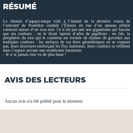
RÉSUMÉ
Le chemin d’espace-temps volé à l’instant de la dernière vision de
l’astronef de Poséidon conduit l’Éleusis en vue d’un anneau orbital
construit autour d’un trou noir. Ce n’est pas tant son gigantisme qui fascine
que ses couleurs ; on le dirait tapissé d’ailes de papillons ; en fait, la
périphérie du tore qui le constitue est formée de chaînes de gyroïdes aux
multiples couleurs : les surfaces de ces êtres géométriques ne se coupant
pas, leurs structures renforçant les flux lumineux, leurs couleurs se reflètent
dans l’espace suivant une exubérante harmonie.
- Je n’ai jamais rien vu de plus beau !
AVIS DES LECTEURS
Aucun avis n'a été publié pour le moment.