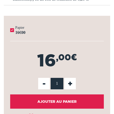
Papier
16€00
16
,00€
-
+
AJOUTER AU PANIER