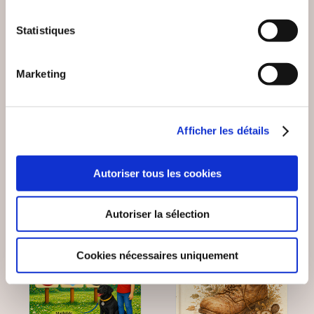
(0 avis)
(0 avis)
Statistiques
Pierre Rousseau
Sophie Lottmann-Miot
LA PETITE CHÈVRE
LE PETIT CHAPERON
DE MONSIEUR
RRR!...
Marketing
LARAÏCHI
De 3 à 7 ans
De 3 à 7 ans
30€00
15€10
Afficher les détails
Autoriser tous les cookies
NEW
Autoriser la sélection
Cookies nécessaires uniquement