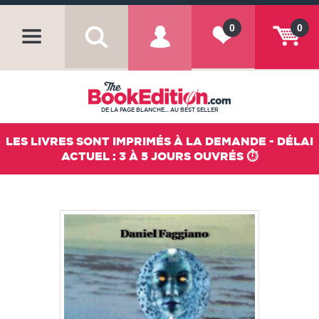
0
0
DE LA PAGE BLANCHE... AU BEST SELLER
LES LIVRES SONT IMPRIMÉS À LA DEMANDE - DÉLAI
ACTUEL : 3 À 5 JOURS OUVRÉS ⏱️