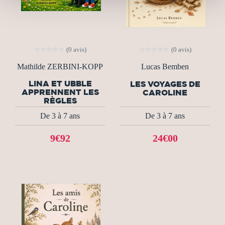
(0 avis)
(0 avis)
Mathilde ZERBINI-KOPP
Lucas Bemben
LINA ET UBBLE
LES VOYAGES DE
APPRENNENT LES
CAROLINE
RÈGLES
De 3 à 7 ans
De 3 à 7 ans
9€92
24€00