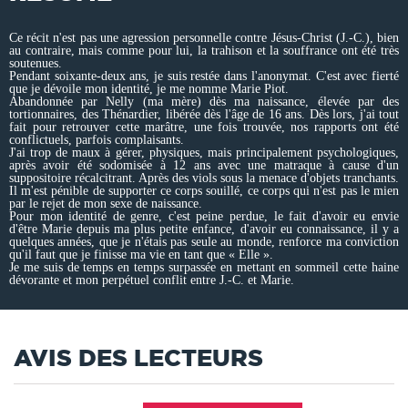
Ce récit n'est pas une agression personnelle contre Jésus-Christ (J.-C.), bien
au contraire, mais comme pour lui, la trahison et la souffrance ont été très
soutenues.
Pendant soixante-deux ans, je suis restée dans l'anonymat. C'est avec fierté
que je dévoile mon identité, je me nomme Marie Piot.
Abandonnée par Nelly (ma mère) dès ma naissance, élevée par des
tortionnaires, des Thénardier, libérée dès l'âge de 16 ans. Dès lors, j'ai tout
fait pour retrouver cette marâtre, une fois trouvée, nos rapports ont été
conflictuels, parfois complaisants.
J'ai trop de maux à gérer, physiques, mais principalement psychologiques,
après avoir été sodomisée à 12 ans avec une matraque à cause d'un
suppositoire récalcitrant. Après des viols sous la menace d'objets tranchants.
Il m'est pénible de supporter ce corps souillé, ce corps qui n'est pas le mien
par le rejet de mon sexe de naissance.
Pour mon identité de genre, c'est peine perdue, le fait d'avoir eu envie
d'être Marie depuis ma plus petite enfance, d'avoir eu connaissance, il y a
quelques années, que je n'étais pas seule au monde, renforce ma conviction
qu'il faut que je finisse ma vie en tant que « Elle ».
Je me suis de temps en temps surpassée en mettant en sommeil cette haine
dévorante et mon perpétuel conflit entre J.-C. et Marie.
AVIS DES LECTEURS