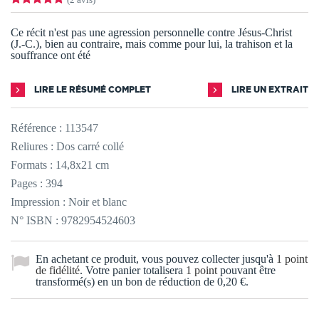
Ce récit n'est pas une agression personnelle contre Jésus-Christ
(J.-C.), bien au contraire, mais comme pour lui, la trahison et la
souffrance ont été
LIRE LE RÉSUMÉ COMPLET
LIRE UN EXTRAIT
Référence :
113547
Reliures : Dos carré collé
Formats : 14,8x21 cm
Pages : 394
Impression : Noir et blanc
N° ISBN : 9782954524603
En achetant ce produit, vous pouvez collecter jusqu'à
1
point
de fidélité
. Votre panier totalisera
1
point
pouvant être
transformé(s) en un bon de réduction de
0,20 €
.