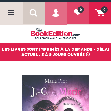
0
0
DE LA PAGE BLANCHE... AU BEST SELLER
LES LIVRES SONT IMPRIMÉS À LA DEMANDE - DÉLAI
ACTUEL : 3 À 5 JOURS OUVRÉS ⏱️