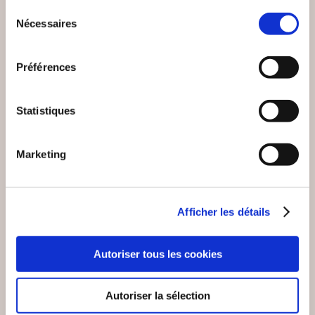
Sélection
Nécessaires
du
consentement
(0 avis)
(0 avis)
Préférences
Jean-François Sterell
Mireille Viller
AU SOUFFLE DE
...AUTRES PASSAGES
L'IMAGINAIRE
Statistiques
Poésies
Poésies
Marketing
18€00
18€00
Afficher les détails
Autoriser tous les cookies
Autoriser la sélection