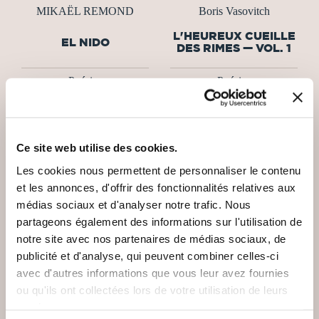
MIKAËL REMOND
Boris Vasovitch
L'HEUREUX CUEILLE
EL NIDO
DES RIMES — VOL. 1
Poésies
Poésies
6€50
33€00
Ce site web utilise des cookies.
Les cookies nous permettent de personnaliser le contenu
et les annonces, d'offrir des fonctionnalités relatives aux
NEW
médias sociaux et d'analyser notre trafic. Nous
partageons également des informations sur l'utilisation de
notre site avec nos partenaires de médias sociaux, de
publicité et d'analyse, qui peuvent combiner celles-ci
avec d'autres informations que vous leur avez fournies
ou qu'ils ont collectées lors de votre utilisation de leurs
services.