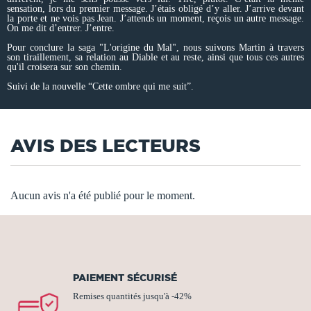
sensation, lors du premier message. J’étais obligé d’y aller. J’arrive devant
la porte et ne vois pas Jean. J’attends un moment, reçois un autre message.
On me dit d’entrer. J’entre.
Pour conclure la saga "L'origine du Mal", nous suivons Martin à travers
son tiraillement, sa relation au Diable et au reste, ainsi que tous ces autres
qu'il croisera sur son chemin.
Suivi de la nouvelle “Cette ombre qui me suit”.
AVIS DES LECTEURS
Aucun avis n'a été publié pour le moment.
PAIEMENT SÉCURISÉ
Remises quantités jusqu'à -42%