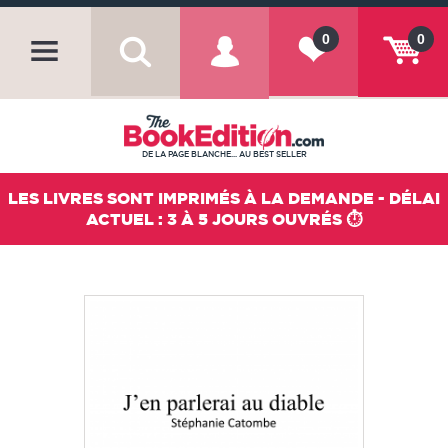
0
0
DE LA PAGE BLANCHE... AU BEST SELLER
LES LIVRES SONT IMPRIMÉS À LA DEMANDE - DÉLAI
ACTUEL : 3 À 5 JOURS OUVRÉS ⏱️