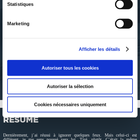
Statistiques
Marketing
Théo Drila
Théo Drila
Afficher les détails
ANA
AUTEURMENT
Autoriser tous les cookies
nouvelles
nouvelles
Autoriser la sélection
5€00
6€00
Cookies nécessaires uniquement
RÉSUMÉ
Dernièrement, j’ai réussi à ignorer quelques feux. Mais celui-ci est
différent, je me sens poussé vers lui. Tiré, plutôt. C’était la même