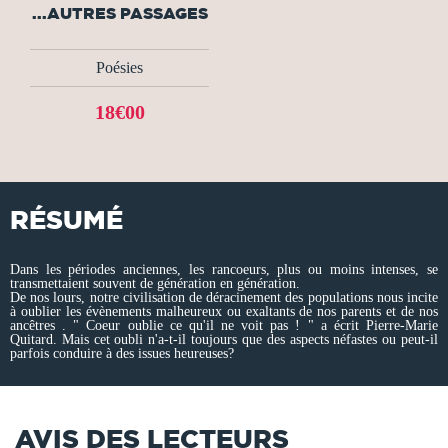
...AUTRES PASSAGES
Poésies
18€00
RÉSUMÉ
Dans les périodes anciennes, les rancoeurs, plus ou moins intenses, se
transmettaient souvent de génération en génération.
De nos lours, notre civilisation de déracinement des populations nous incite
à oublier les évènements malheureux ou exaltants de nos parents et de nos
ancêtres . " Coeur oublie ce qu'il ne voit pas ! " a écrit Pierre-Marie
Quitard. Mais cet oubli n'a-t-il toujours que des aspects néfastes ou peut-il
parfois conduire à des issues heureuses?
AVIS DES LECTEURS