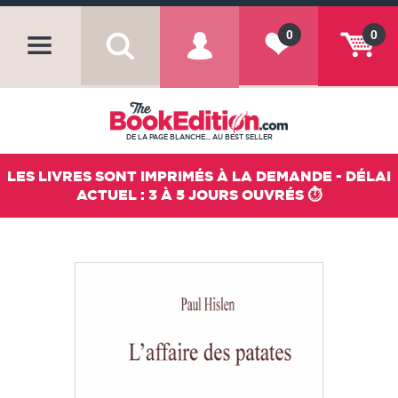
0
0
DE LA PAGE BLANCHE... AU BEST SELLER
LES LIVRES SONT IMPRIMÉS À LA DEMANDE - DÉLAI
ACTUEL : 3 À 5 JOURS OUVRÉS ⏱️