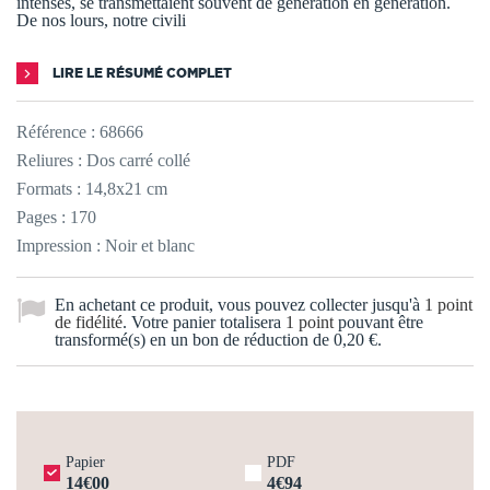
intenses, se transmettaient souvent de génération en génération.
De nos lours, notre civili
LIRE LE RÉSUMÉ COMPLET
Référence :
68666
Reliures : Dos carré collé
Formats : 14,8x21 cm
Pages : 170
Impression : Noir et blanc
En achetant ce produit, vous pouvez collecter jusqu'à
1
point
de fidélité
. Votre panier totalisera
1
point
pouvant être
transformé(s) en un bon de réduction de
0,20 €
.
Papier
PDF
14€00
4€94