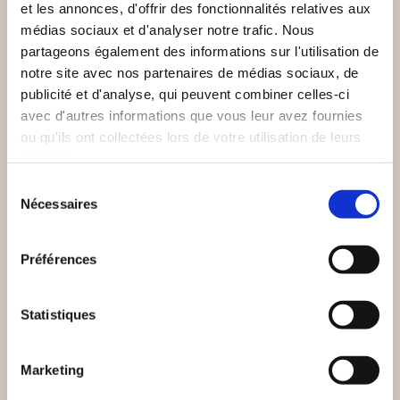
et les annonces, d'offrir des fonctionnalités relatives aux
médias sociaux et d'analyser notre trafic. Nous
partageons également des informations sur l'utilisation de
notre site avec nos partenaires de médias sociaux, de
publicité et d'analyse, qui peuvent combiner celles-ci
avec d'autres informations que vous leur avez fournies
ou qu'ils ont collectées lors de votre utilisation de leurs
services.
Sélection
(0 avis)
(0 avis)
Nécessaires
du
Mireille Viller
Lola Guelle
consentement
AU SOUFFLE DE
D'OMBRE ET DE
Préférences
L'IMAGINAIRE
PEAU
Poésies
Poésies
Statistiques
18€00
11€00
Marketing