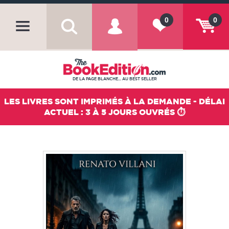
0
0
DE LA PAGE BLANCHE... AU BEST SELLER
LES LIVRES SONT IMPRIMÉS À LA DEMANDE - DÉLAI
ACTUEL : 3 À 5 JOURS OUVRÉS ⏱️