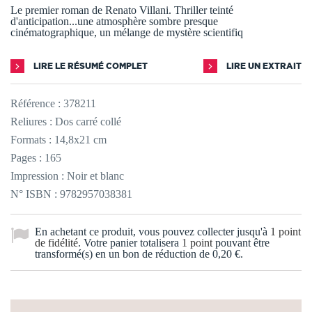
Le premier roman de Renato Villani. Thriller teinté
d'anticipation...une atmosphère sombre presque
cinématographique, un mélange de mystère scientifiq
LIRE LE RÉSUMÉ COMPLET
LIRE UN EXTRAIT
Référence :
378211
Reliures : Dos carré collé
Formats : 14,8x21 cm
Pages : 165
Impression : Noir et blanc
N° ISBN : 9782957038381
En achetant ce produit, vous pouvez collecter jusqu'à
1
point
de fidélité
. Votre panier totalisera
1
point
pouvant être
transformé(s) en un bon de réduction de
0,20 €
.