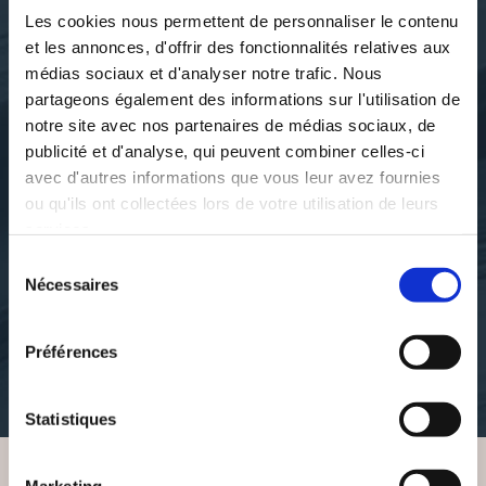
Les cookies nous permettent de personnaliser le contenu
et les annonces, d'offrir des fonctionnalités relatives aux
médias sociaux et d'analyser notre trafic. Nous
partageons également des informations sur l'utilisation de
notre site avec nos partenaires de médias sociaux, de
publicité et d'analyse, qui peuvent combiner celles-ci
avec d'autres informations que vous leur avez fournies
ou qu'ils ont collectées lors de votre utilisation de leurs
Renato Villani
Renato Villani
services.
ATMOSPHERES
DANS LES YEUX D'UNE
Sélection
INTIMES, INTIME
ÂME
ATMOSFERE
Nécessaires
du
consentement
poesies
poesies
Préférences
10€00
24€50
Statistiques
Marketing