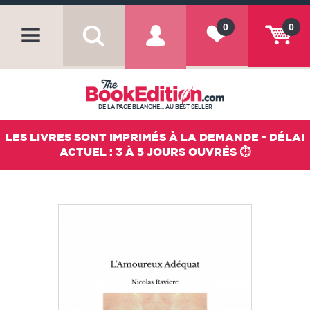
0
0
DE LA PAGE BLANCHE... AU BEST SELLER
LES LIVRES SONT IMPRIMÉS À LA DEMANDE - DÉLAI
ACTUEL : 3 À 5 JOURS OUVRÉS ⏱️