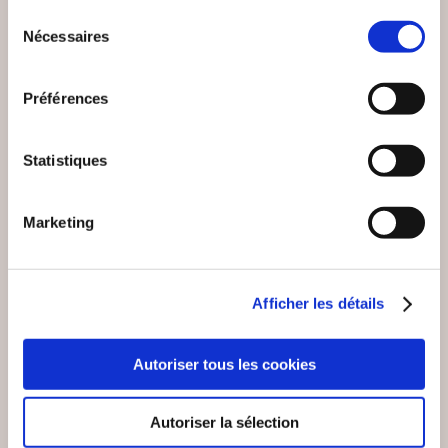
Sélection
Nécessaires
du
consentement
Préférences
Statistiques
Marketing
Afficher les détails
(0 avis)
(0 avis)
Autoriser tous les cookies
Patrick Frickert
Patrick Frickert
Autoriser la sélection
LA BÊTE DU
PIRATE DU SUNDGAU
NONNENBRUCH