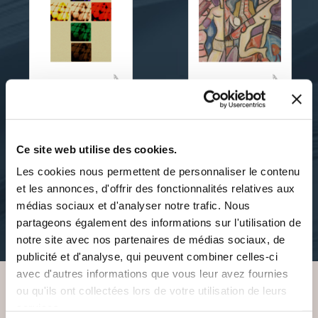
Nicolas Raviere
Nicolas Raviere
A MACADAM CITY
AU BONHEUR DES
Ce site web utilise des cookies.
DRAMES
Les cookies nous permettent de personnaliser le contenu
et les annonces, d'offrir des fonctionnalités relatives aux
romans
nouvelles
médias sociaux et d'analyser notre trafic. Nous
11€90
partageons également des informations sur l'utilisation de
12€90
notre site avec nos partenaires de médias sociaux, de
publicité et d'analyse, qui peuvent combiner celles-ci
avec d'autres informations que vous leur avez fournies
ou qu'ils ont collectées lors de votre utilisation de leurs
services.
VOUS AIMEREZ AUSSI