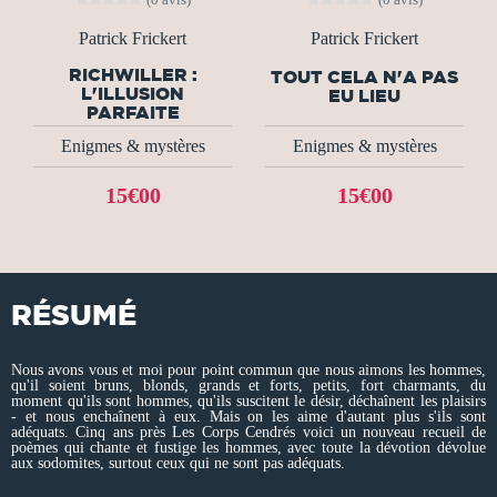
Patrick Frickert
Patrick Frickert
RICHWILLER :
TOUT CELA N'A PAS
L'ILLUSION
EU LIEU
PARFAITE
Enigmes & mystères
Enigmes & mystères
15€00
15€00
RÉSUMÉ
Nous avons vous et moi pour point commun que nous aimons les hommes,
qu'il soient bruns, blonds, grands et forts, petits, fort charmants, du
moment qu'ils sont hommes, qu'ils suscitent le désir, déchaînent les plaisirs
- et nous enchaînent à eux. Mais on les aime d'autant plus s'ils sont
adéquats. Cinq ans près Les Corps Cendrés voici un nouveau recueil de
poèmes qui chante et fustige les hommes, avec toute la dévotion dévolue
aux sodomites, surtout ceux qui ne sont pas adéquats.