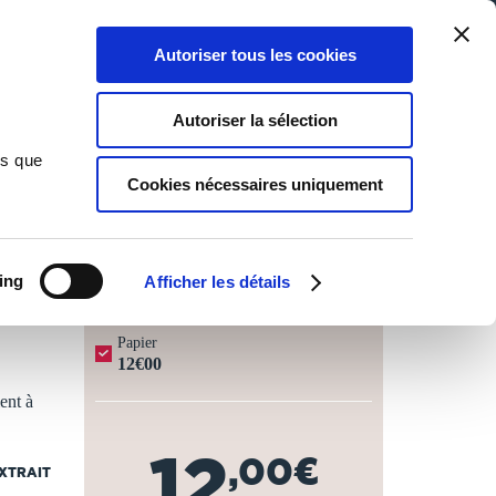
Qui sommes-nous ?
Nous contacter
Blog
Aide
0
0
Autoriser tous les cookies
Rechercher
Connexion
Ma liste
Panier
Autoriser la sélection
ns que
Cookies nécessaires uniquement
JOURS OUVRÉS ⏱️
ing
Afficher les détails
Papier
12€00
ent à
12
,00€
EXTRAIT