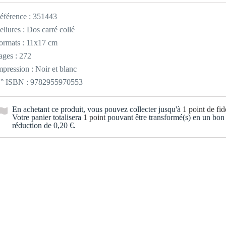
éférence :
351443
eliures : Dos carré collé
ormats : 11x17 cm
ages : 272
mpression : Noir et blanc
° ISBN : 9782955970553
En achetant ce produit, vous pouvez collecter jusqu'à
1
point de fidé
Votre panier totalisera
1
point
pouvant être transformé(s) en un bon
réduction de
0,20 €
.