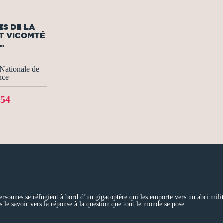
S DE LA
T VICOMTÉ
..
Nationale de
nce
€54
personnes se réfugient à bord d’un gigacoptère qui les emporte vers un abri milit
ns le savoir vers la réponse à la question que tout le monde se pose :