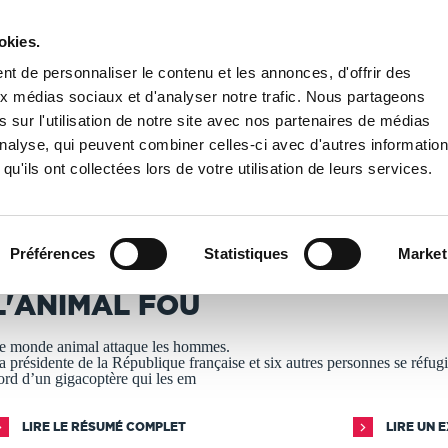
okies.
PUBLIER UN LIVRE
LIBRAIRIE
t de personnaliser le contenu et les annonces, d'offrir des
aux médias sociaux et d'analyser notre trafic. Nous partageons
 sur l'utilisation de notre site avec nos partenaires de médias
s
/
L'ANIMAL FOU
'analyse, qui peuvent combiner celles-ci avec d'autres informatio
qu'ils ont collectées lors de votre utilisation de leurs services.
T IMPRIMÉS À LA DEMANDE - DÉLAI ACTUEL : 3 À 5 
Préférences
Statistiques
Market
rmand Aloyin
L'ANIMAL FOU
e monde animal attaque les hommes.
a présidente de la République française et six autres personnes se réfugi
ord d’un gigacoptère qui les em
LIRE LE RÉSUMÉ COMPLET
LIRE UN 