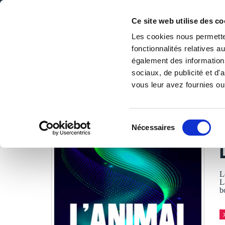
Ce site web utilise des co
Les cookies nous permetten
fonctionnalités relatives 
DE LA PAGE BLANCHE... AU BEST SELLER
également des informations
Accueil
/
Tous les livres
/
Littérature
/
Romans fantastique
sociaux, de publicité et d
vous leur avez fournies ou 
LES LIVRES SON
Sélection
Nécessaires
du
A
consentement
L
L
b