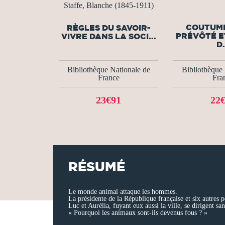
Staffe, Blanche (1845-1911)
COUTUME
RÈGLES DU SAVOIR-
PRÉVÔTÉ E
VIVRE DANS LA SOCI...
D.
Bibliothèque Nationale de
Bibliothèque 
France
Fra
23€91
22
RÉSUMÉ
Le monde animal attaque les hommes.
La présidente de la République française et six autres 
Luc et Aurélia, fuyant eux aussi la ville, se dirigent sa
« Pourquoi les animaux sont-ils devenus fous ? »