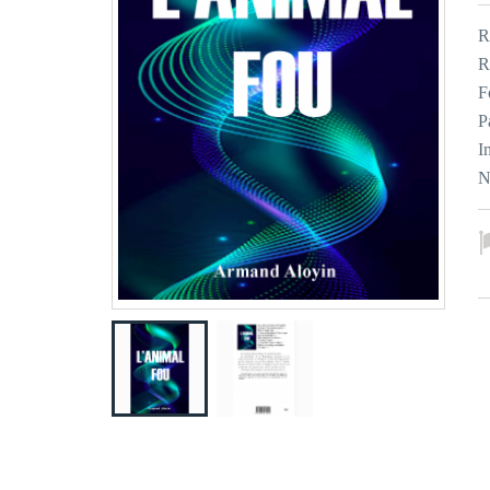
R
R
F
P
I
N