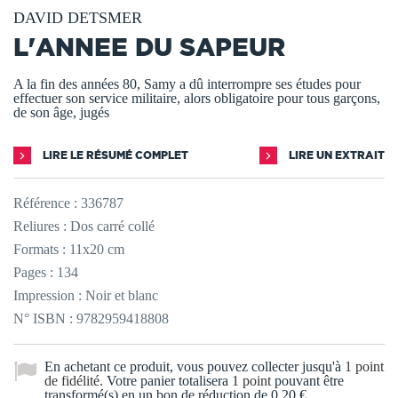
DAVID DETSMER
L'ANNEE DU SAPEUR
A la fin des années 80, Samy a dû interrompre ses études pour
effectuer son service militaire, alors obligatoire pour tous garçons,
de son âge, jugés
LIRE LE RÉSUMÉ COMPLET
LIRE UN EXTRAIT
Référence :
336787
Reliures : Dos carré collé
Formats : 11x20 cm
Pages : 134
Impression : Noir et blanc
N° ISBN : 9782959418808
En achetant ce produit, vous pouvez collecter jusqu'à
1
point
de fidélité
. Votre panier totalisera
1
point
pouvant être
transformé(s) en un bon de réduction de
0,20 €
.