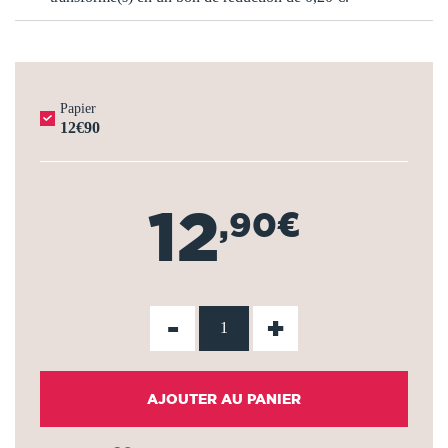
Papier
12€90
12
,90€
-
+
AJOUTER AU PANIER