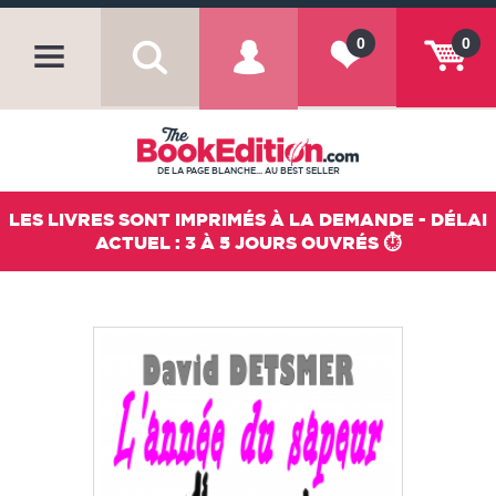
0
0
DE LA PAGE BLANCHE... AU BEST SELLER
LES LIVRES SONT IMPRIMÉS À LA DEMANDE - DÉLAI
ACTUEL : 3 À 5 JOURS OUVRÉS ⏱️