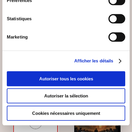
Préférences
Honoré de Balzac
Claude Janvier
POURQUOI SUIS-JE
Statistiques
MAXIMES & PENSÉES
DEVENU UN
REBELLE ?
Marketing
Essais sociétaux
Essais sociétaux
14€00
15€00
Afficher les détails
Autoriser tous les cookies
Autoriser la sélection
Cookies nécessaires uniquement