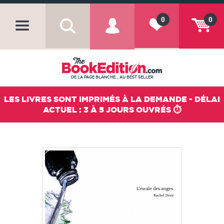
0
0
DE LA PAGE BLANCHE... AU BEST SELLER
LES LIVRES SONT IMPRIMÉS À LA DEMANDE - DÉLAI
ACTUEL : 3 À 5 JOURS OUVRÉS ⏱️