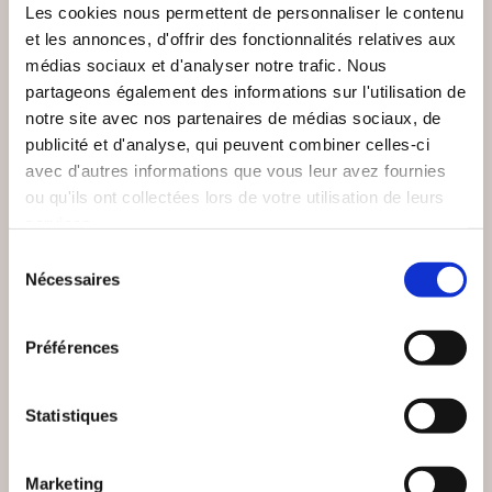
Les cookies nous permettent de personnaliser le contenu
et les annonces, d'offrir des fonctionnalités relatives aux
médias sociaux et d'analyser notre trafic. Nous
partageons également des informations sur l'utilisation de
notre site avec nos partenaires de médias sociaux, de
publicité et d'analyse, qui peuvent combiner celles-ci
avec d'autres informations que vous leur avez fournies
ou qu'ils ont collectées lors de votre utilisation de leurs
services.
Sélection
Nécessaires
du
(3 avis)
(0 avis)
consentement
Rosarium
JP MONIER
Préférences
MANUEL DU SACRÉ
PISTES POUR
COEUR DE JÉSUS
DEMAIN
Statistiques
Religions & spiritualité
Religions & spiritualité
24€90
9€91
Marketing