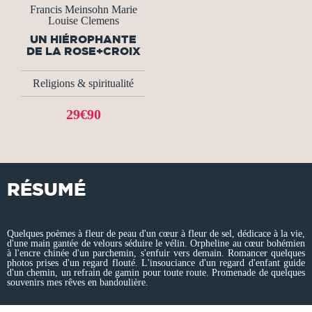
Francis Meinsohn Marie
Louise Clemens
UN HIÉROPHANTE
DE LA ROSE+CROIX
Religions & spiritualité
29€90
RÉSUMÉ
Quelques poèmes à fleur de peau d'un cœur à fleur de sel, dédicace à la vie,
d'une main gantée de velours séduire le vélin. Orpheline au cœur bohémien
à l'encre chinée d'un parchemin, s'enfuir vers demain. Romancer quelques
photos prises d'un regard flouté. L'insouciance d'un regard d'enfant guide
d'un chemin, un refrain de gamin pour toute route. Promenade de quelques
souvenirs mes rêves en bandoulière.