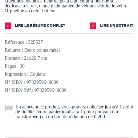
Quelques poèmes à fleur de peau d'un cœur à fleur de sel,
dédicace à la vie, d'une main gantée de velours séduire le vélin.
Orpheline au cœur bohém
LIRE LE RÉSUMÉ COMPLET
LIRE UN EXTRAIT
Référence :
325637
Reliures : Deux points métal
Formats : 21x29,7 cm
Pages : 30
Impression : Couleur
N° ISBN : 9782959649806
N° ISBN Pdf : 9782959649806
En achetant ce produit, vous pouvez collecter jusqu'à
1
point
de fidélité
. Votre panier totalisera
1
point
pouvant être
transformé(s) en un bon de réduction de
0,20 €
.