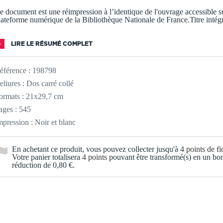
e document est une réimpression à l’identique de l'ouvrage accessible su
lateforme numérique de la Bibliothèque Nationale de France.Titre intég
LIRE LE RÉSUMÉ COMPLET
éférence :
198798
eliures : Dos carré collé
ormats : 21x29,7 cm
ages : 545
mpression : Noir et blanc
En achetant ce produit, vous pouvez collecter jusqu'à
4
points de fid
Votre panier totalisera
4
points
pouvant être transformé(s) en un bo
réduction de
0,80 €
.