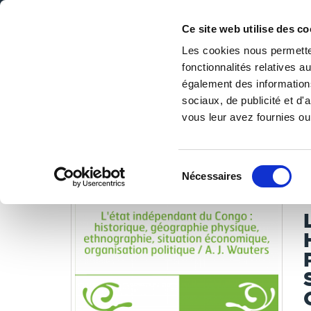
Ce site web utilise des co
Les cookies nous permetten
fonctionnalités relatives 
DE LA PAGE BLANCHE... AU BEST SELLER
également des informations
Accueil
/
Tous les livres
/
Libres de droits
/
Bibliothèque 
sociaux, de publicité et d
politique / A. J
vous leur avez fournies ou 
LES LIVRES SON
Sélection
Nécessaires
du
W
consentement