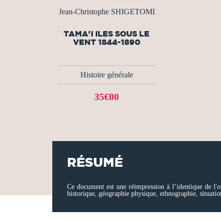
Jean-Christophe SHIGETOMI
TAMA'I ILES SOUS LE
VENT 1844-1890
Histoire générale
35€00
RÉSUMÉ
Ce document est une réimpression à l’identique de l'o
historique, géographie physique, ethnographie, situati