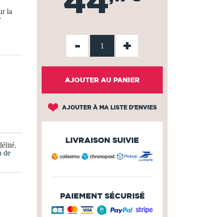
44
r la
r
-
+
AJOUTER AU PANIER
AJOUTER À MA LISTE D'ENVIES
LIVRAISON SUIVIE
élité
.
n de
PAIEMENT SÉCURISÉ