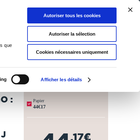
Qui sommes-nous ?
Nous contacter
Blog
Aide
0
0
Autoriser tous les cookies
Rechercher
Connexion
Ma liste
Panier
Autoriser la sélection
ique, ethnographie, situation économique, organisation
ns que
Cookies nécessaires uniquement
JOURS OUVRÉS ⏱️
ing
Afficher les détails
O :
Papier
44€17
 J
,17€