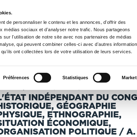
okies.
PUBLIER UN LIVRE
LIBRAIRIE
t de personnaliser le contenu et les annonces, d'offrir des
aux médias sociaux et d'analyser notre trafic. Nous partageons
 sur l'utilisation de notre site avec nos partenaires de médias
Nationale de France
/
L'état indépendant du Congo : historique, géographie phys
'analyse, qui peuvent combiner celles-ci avec d'autres informatio
qu'ils ont collectées lors de votre utilisation de leurs services.
T IMPRIMÉS À LA DEMANDE - DÉLAI ACTUEL : 3 À 5 
Préférences
Statistiques
Market
auters, Alphonse-Jules (1845-1916). Auteur du texte
L'ÉTAT INDÉPENDANT DU CONG
HISTORIQUE, GÉOGRAPHIE
PHYSIQUE, ETHNOGRAPHIE,
SITUATION ÉCONOMIQUE,
ORGANISATION POLITIQUE / A.