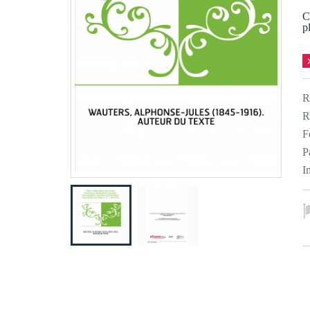
C
p
R
R
F
P
I