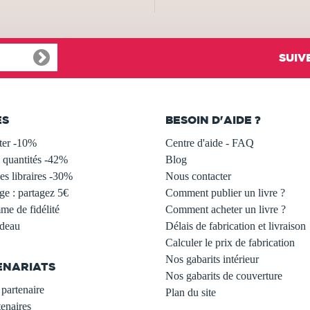
SUIV
ES
BESOIN D'AIDE ?
ter -10%
Centre d'aide - FAQ
 quantités -42%
Blog
s libraires -30%
Nous contacter
ge : partagez 5€
Comment publier un livre ?
e de fidélité
Comment acheter un livre ?
adeau
Délais de fabrication et livraison
Calculer le prix de fabrication
Nos gabarits intérieur
ENARIATS
Nos gabarits de couverture
partenaire
Plan du site
enaires