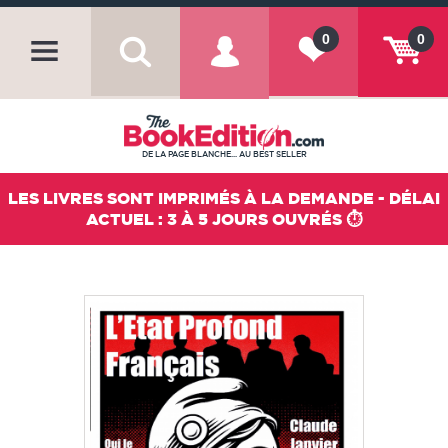
0
0
DE LA PAGE BLANCHE... AU BEST SELLER
LES LIVRES SONT IMPRIMÉS À LA DEMANDE - DÉLAI
ACTUEL : 3 À 5 JOURS OUVRÉS ⏱️