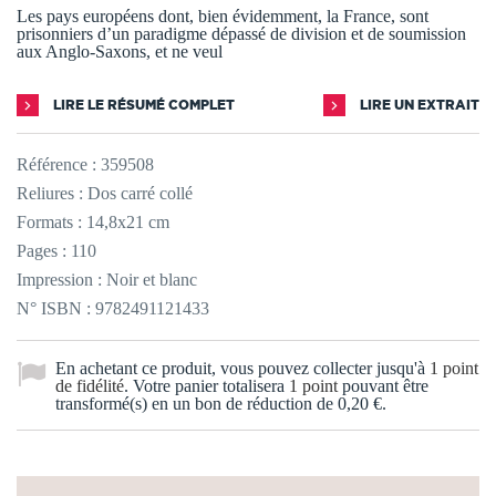
Les pays européens dont, bien évidemment, la France, sont
prisonniers d’un paradigme dépassé de division et de soumission
aux Anglo-Saxons, et ne veul
LIRE LE RÉSUMÉ COMPLET
LIRE UN EXTRAIT
Référence :
359508
Reliures : Dos carré collé
Formats : 14,8x21 cm
Pages : 110
Impression : Noir et blanc
N° ISBN : 9782491121433
En achetant ce produit, vous pouvez collecter jusqu'à
1
point
de fidélité
. Votre panier totalisera
1
point
pouvant être
transformé(s) en un bon de réduction de
0,20 €
.