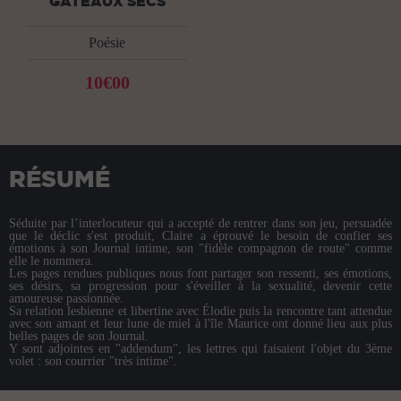
GATEAUX SECS
Poésie
10€00
RÉSUMÉ
Séduite par l’interlocuteur qui a accepté de rentrer dans son jeu, persuadée
que le déclic s'est produit, Claire a éprouvé le besoin de confier ses
émotions à son Journal intime, son "fidèle compagnon de route" comme
elle le nommera.
Les pages rendues publiques nous font partager son ressenti, ses émotions,
ses désirs, sa progression pour s'éveiller à la sexualité, devenir cette
amoureuse passionnée.
Sa relation lesbienne et libertine avec Élodie puis la rencontre tant attendue
avec son amant et leur lune de miel à l'île Maurice ont donné lieu aux plus
belles pages de son Journal.
Y sont adjointes en "addendum", les lettres qui faisaient l'objet du 3ème
volet : son courrier "très intime".