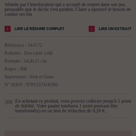
Séduite par l’interlocuteur qui a accepté de rentrer dans son jeu,
persuadée que le déclic s'est produit, Claire a éprouvé le besoin de
confier ses ém
LIRE LE RÉSUMÉ COMPLET
LIRE UN EXTRAIT
Référence :
343172
Reliures : Dos carré collé
Formats : 14,8x21 cm
Pages : 368
Impression : Noir et blanc
N° ISBN : 9781537418360
En achetant ce produit, vous pouvez collecter jusqu'à
1
point
de fidélité
. Votre panier totalisera
1
point
pouvant être
transformé(s) en un bon de réduction de
0,20 €
.