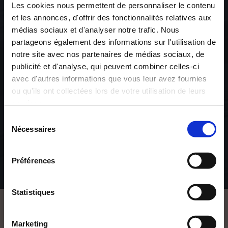
Les cookies nous permettent de personnaliser le contenu
et les annonces, d'offrir des fonctionnalités relatives aux
médias sociaux et d'analyser notre trafic. Nous
partageons également des informations sur l'utilisation de
notre site avec nos partenaires de médias sociaux, de
publicité et d'analyse, qui peuvent combiner celles-ci
avec d'autres informations que vous leur avez fournies
ou qu'ils ont collectées lors de votre utilisation de leurs
services.
Michel CANAL
CETTE PAGE CONTIENT UN CONTENU
RÉSERVÉ À UN PUBLIC MAJEUR ET AVERTI.
L'ÉVEIL DE CLAIRE
Sélection
Nécessaires
du
Je déclare avoir :
consentement
litterature-erotique
+
-
Préférences
19€00
Statistiques
DE 18 ANS
DE 18 ANS
VOUS AIMEREZ AUSSI
Marketing