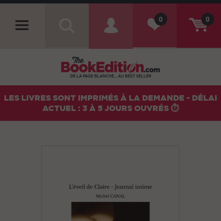
0
0
DE LA PAGE BLANCHE... AU BEST SELLER
LES LIVRES SONT IMPRIMÉS À LA DEMANDE - DÉLAI
ACTUEL : 3 À 5 JOURS OUVRÉS ⏱️