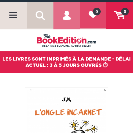
0
0
DE LA PAGE BLANCHE... AU BEST SELLER
LES LIVRES SONT IMPRIMÉS À LA DEMANDE - DÉLAI
ACTUEL : 3 À 5 JOURS OUVRÉS ⏱️